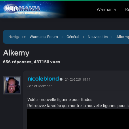
Warmania
R
Navigation
:
Warmania Forum
›
Général
›
Nouveautés
›
Alkem
Alkemy
656 réponses, 437150 vues
nicoleblond
21-02-2025, 15:14
Senior Member
Vidéo - nouvelle figurine pour Rados
­Retrouvez la vidéo qui montre la nouvelle figurine pour l