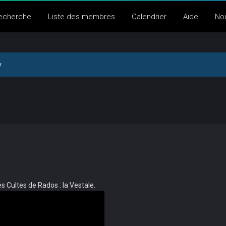
echerche
Liste des membres
Calendrier
Aide
No
y
es Cultes de Rados : la Vestale.