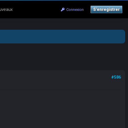
uveaux
S’enregistrer
Connexion
#586