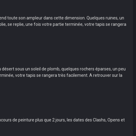
rend toute son ampleur dans cette dimension. Quelques ruines, un
ie, se replie, une fois votre partie terminée, votre tapis se rangera
u désert sous un soleil de plomb, quelques rochers éparses, un peu
erminée, votre tapis se rangera très facilement. A retrouver sur la
ncours de peinture plus que 2 jours, les dates des Clashs, Opens et