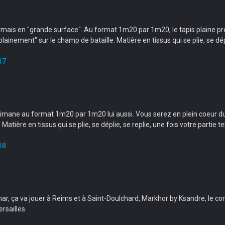
ormais en "grande surface". Au format 1m20 par 1m20, le tapis plaine p
ainement" sur le champ de bataille. Matière en tissus qui se plie, se dépl
17
alimane au format 1m20 par 1m20 lui aussi. Vous serez en plein coeur d
tière en tissus qui se plie, se déplie, se replie, une fois votre partie t
18
mar, ça va jouer à Reims et à Saint-Doulchard, Markhor by Ksandre, le co
rsailles.