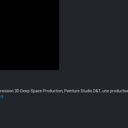
pression 3D Deep Space Production, Peinture Studio D&T, une production 
19