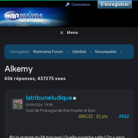
S’enregistrer
Connexion
Menu
Navigation
:
Warmania Forum
›
Général
›
Nouveautés
›
Alkemy
Alkemy
656 réponses, 437275 vues
latribuneludique
20-09-2024, 19:08
Outil de Propagande Warmaster et Epic
WAC25 : 32 pts
#562
Ah la grange du Muton noir ! Quelle superbe salle ! On y sera