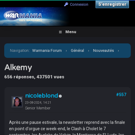
S’enregistrer
Connexion
Menu
Navigation
:
Warmania Forum
›
Général
›
Nouveautés
›
Alkemy
Alkemy
656 réponses, 437501 vues
nicoleblond
#557
23-08-2024, 14:21
Senior Member
Après une pause estivale, la newsletter reprend avec la finale
en point d'orgue ce week-end, le Clash à Cholet le 7