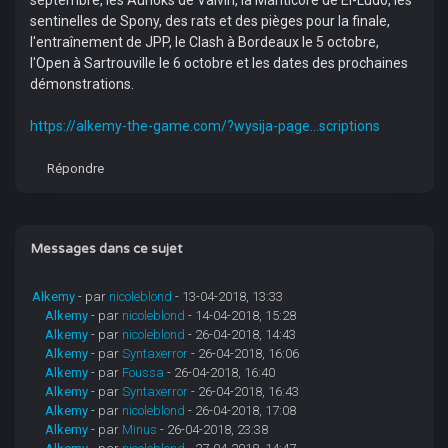
septembre, les Aurloks de Valvin, la Manticore de El-Ludo, les
sentinelles de Spony, des rats et des pièges pour la finale,
l'entraînement de JPP, le Clash à Bordeaux le 5 octobre,
l'Open à Sartrouville le 6 octobre et les dates des prochaines
démonstrations.
https://alkemy-the-game.com/?wysija-page...scriptions
Répondre
Messages dans ce sujet
Alkemy
- par
nicoleblond
- 13-04-2018, 13:33
Alkemy
- par
nicoleblond
- 14-04-2018, 15:28
Alkemy
- par
nicoleblond
- 26-04-2018, 14:43
Alkemy
- par
Syntaxerror
- 26-04-2018, 16:06
Alkemy
- par
Foussa
- 26-04-2018, 16:40
Alkemy
- par
Syntaxerror
- 26-04-2018, 16:43
Alkemy
- par
nicoleblond
- 26-04-2018, 17:08
Alkemy
- par
Minus
- 26-04-2018, 23:38