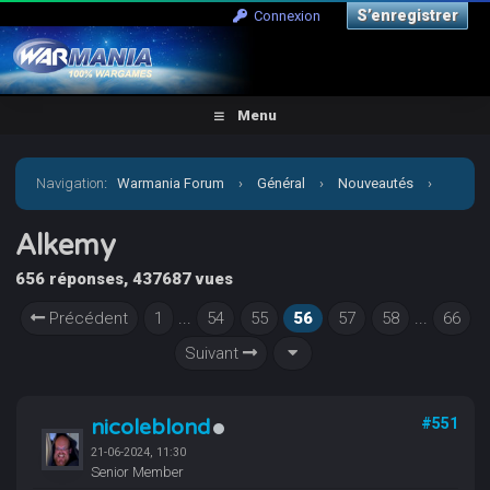
S’enregistrer
Connexion
Menu
Navigation
:
Warmania Forum
›
Général
›
Nouveautés
›
Alkemy
Alkemy
656 réponses, 437687 vues
Précédent
1
...
54
55
56
57
58
...
66
Suivant
nicoleblond
#551
21-06-2024, 11:30
Senior Member