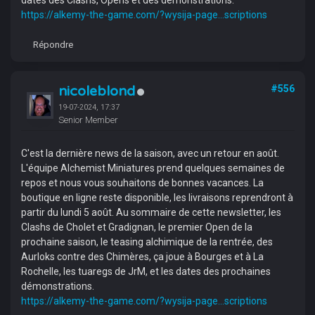
dates des Clashs, Opens et des démonstrations.
https://alkemy-the-game.com/?wysija-page...scriptions
Répondre
nicoleblond
#556
19-07-2024, 17:37
Senior Member
C'est la dernière news de la saison, avec un retour en août.
L'équipe Alchemist Miniatures prend quelques semaines de
repos et nous vous souhaitons de bonnes vacances. La
boutique en ligne reste disponible, les livraisons reprendront à
partir du lundi 5 août. Au sommaire de cette newsletter, les
Clashs de Cholet et Gradignan, le premier Open de la
prochaine saison, le teasing alchimique de la rentrée, des
Aurloks contre des Chimères, ça joue à Bourges et à La
Rochelle, les tuaregs de JrM, et les dates des prochaines
démonstrations.
https://alkemy-the-game.com/?wysija-page...scriptions