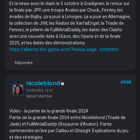
Et la news avec le clash le 5 octobre à Gradignan, le retour sur
la finale par JPP, une troupe Avalon par Chuck_Finnley, les
évadés de Bigby, ça a joué à Limoges, ça a joué en Allemagne,
la collection de JrM, les Radosi de XarfaiEngel, la Triade de
Fennec, le pélerin de FullMetalDaddy, les dates des Clashs
avec une nouvelle date à Oizon, des Opens et de la finale
2025, et les dates des démonstrations.
https://alkemy-the-game.com/?wysija-page...scriptions
Répondre
nicoleblond
#560
13-09-2024, 12:31
Senior Member
Vidéo - la partie de la grande finale 2024
Partie de la grande finale 2024 entre Nicoleblond (Triade de
Jade) et FullMetalDaddy (Royaume d'Avalon). Partie
commentée en live par Caillou et GhazgH. Explications du jeu
et des stratégies.