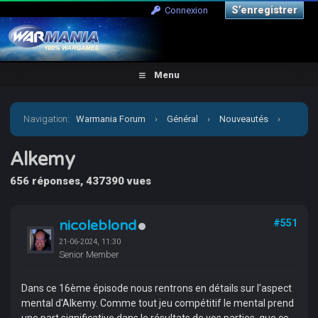
S’enregistrer
Connexion
Menu
Navigation
:
Warmania Forum
›
Général
›
Nouveautés
›
Alkemy
Alkemy
656 réponses, 437390 vues
nicoleblond
#551
21-06-2024, 11:30
Senior Member
Dans ce 16ème épisode nous rentrons en détails sur l'aspect
mental d'Alkemy. Comme tout jeu compétitif le mental prend