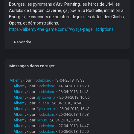
Bourges, les pyromans d'Arvi Painting, les héros de JrM, les
Aurloks de Captain Caverne, ça joue à La Rochelle, initiation à
Bourges, le concours de peinture de juin, les dates des Clashs,
Opens, et démonstrations.
https://alkemy-the-game.com/?wysija-page...scriptions
Répondre
Messages dans ce sujet
Alkemy
- par
nicoleblond
- 13-04-2018, 13:33
Alkemy
- par
nicoleblond
- 14-04-2018, 15:28
Alkemy
- par
nicoleblond
- 26-04-2018, 14:43
Alkemy
- par
Syntaxerror
- 26-04-2018, 16:06
Alkemy
- par
Foussa
- 26-04-2018, 16:40
Alkemy
- par
Syntaxerror
- 26-04-2018, 16:43
Alkemy
- par
nicoleblond
- 26-04-2018, 17:08
Alkemy
- par
Minus
- 26-04-2018, 23:38
Alkemy
- par
nicoleblond
- 27-04-2018, 14:47
Alkemy
- par
nicoleblond
- 15-06-2018, 12:50