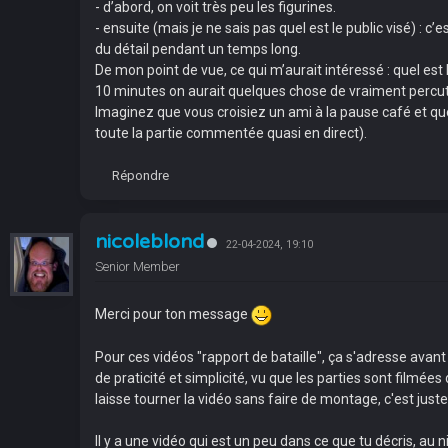
- d’abord, on voit très peu les figurines.
- ensuite (mais je ne sais pas quel est le public visé) : c
du détail pendant un temps long.
De mon point de vue, ce qui m’aurait intéressé : quel est
10 minutes on aurait quelques chose de vraiment percut
Imaginez que vous croisiez un ami à la pause café et que v
toute la partie commentée quasi en direct).
Répondre
nicoleblond
22-04-2024, 19:10
Senior Member
Merci pour ton message
Pour ces vidéos "rapport de bataille", ça s'adresse avan
de praticité et simplicité, vu que les parties sont filmée
laisse tourner la vidéo sans faire de montage, c'est juste 
Il y a une vidéo qui est un peu dans ce que tu décris, au