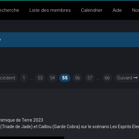
echerche
Liste des membres
Calendrier
Aide
No
y
cédent
1
...
53
54
55
56
57
...
66
Suivant
chimique de Terre 2023
(Triade de Jade) et Caillou (Garde Cobra) sur le scénario Les Esprits 