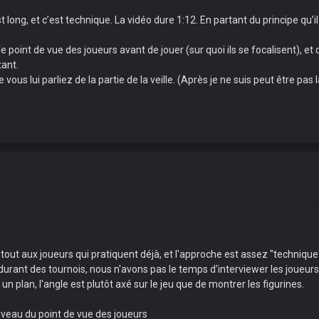
’est long, et c’est technique. La vidéo dure 1:12. En partant du principe qu
 le point de vue des joueurs avant de jouer (sur quoi ils se focalisent), 
ant.
ous lui parliez de la partie de la veille. (Après je ne suis peut être pas 
t tout aux joueurs qui pratiquent déjà, et l'approche est assez "techniq
s durant des tournois, nous n'avons pas le temps d'interviewer les joueur
un plan, l'angle est plutôt axé sur le jeu que de montrer les figurines.
 niveau du point de vue des joueurs