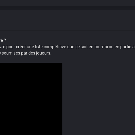
ve ?
e pour créer une liste compétitive que ce soit en tournoi ou en partie a
s soumises par des joueurs.