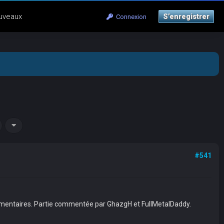
uveaux
S’enregistrer
Connexion
#541
Elementaires. Partie commentée par GhazgH et FullMetalDaddy.