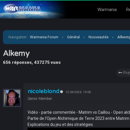
Warmania
R
Navigation
:
Warmania Forum
›
Général
›
Nouveautés
›
Alkem
Alkemy
656 réponses, 437275 vues
Pré
nicoleblond
12-04-2024, 14:06
Senior Member
Vidéo - partie commentée - Matrim vs Caillou - Open al
Partie de l'Open Alchimique de Terre 2023 entre Matrim 
Explications du jeu et des stratégies.