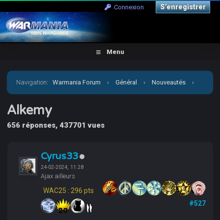
S’enregistrer
Connexion
Menu
Navigation
:
Warmania Forum
›
Général
›
Nouveautés
›
Alkemy
Alkemy
656 réponses, 437701 vues
Cyrus33
24-02-2024, 11:28
Ajax ailleurs
WAC25 : 296 pts
#527