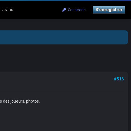
uveaux
S’enregistrer
Connexion
#516
ws des joueurs, photos.