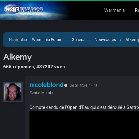
Warmania
R
Navigation
:
Warmania Forum
›
Général
›
Nouveautés
›
Alkem
Alkemy
656 réponses, 437202 vues
nicoleblond
26-01-2024, 14:45
Senior Member
Compte-rendu de l'Open d'Eau qui s'est déroulé à Sartrouv