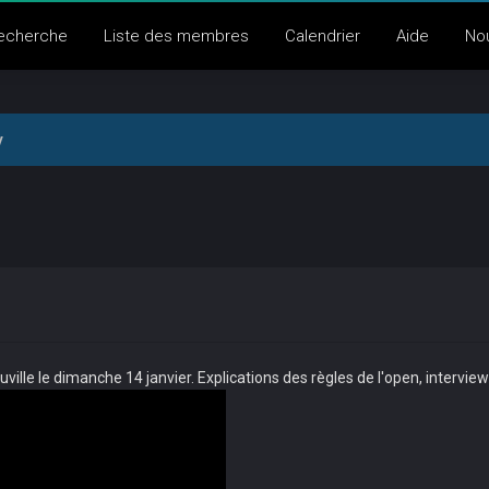
echerche
Liste des membres
Calendrier
Aide
No
y
ille le dimanche 14 janvier. Explications des règles de l'open, intervie