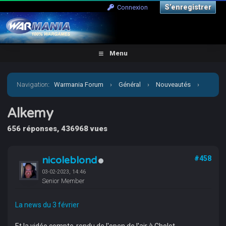
S’enregistrer
Connexion
Menu
Navigation
:
Warmania Forum
›
Général
›
Nouveautés
›
Alkemy
Alkemy
656 réponses, 436968 vues
nicoleblond
#458
03-02-2023, 14:46
Senior Member
La news du 3 février