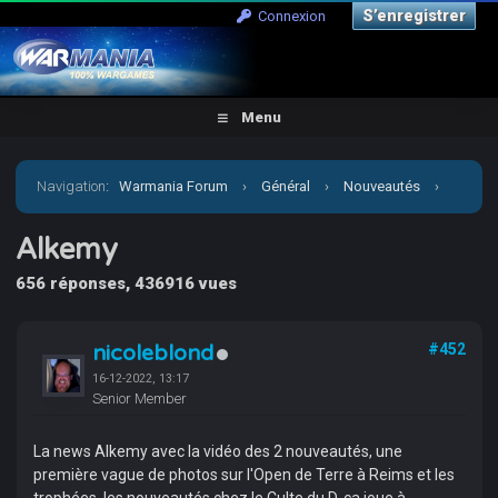
S’enregistrer
Connexion
Menu
Navigation
:
Warmania Forum
›
Général
›
Nouveautés
›
Alkemy
Alkemy
656 réponses, 436916 vues
nicoleblond
#452
16-12-2022, 13:17
Senior Member
La news Alkemy avec la vidéo des 2 nouveautés, une
première vague de photos sur l'Open de Terre à Reims et les