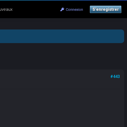
uveaux
S’enregistrer
Connexion
#443