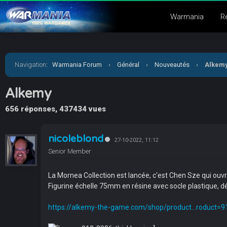
Warmania
R
Navigation
:
Warmania Forum
›
Général
›
Nouveautés
›
Alkem
Alkemy
656 réponses, 437434 vues
nicoleblond
27-10-2022, 11:12
Senior Member
La Mornea Collection est lancée, c'est Chen Sze qui ouvre 
Figurine échelle 75mm en résine avec socle plastique, dé
https://alkemy-the-game.com/shop/product...roduct=9