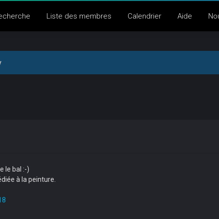
echerche
Liste des membres
Calendrier
Aide
No
y
le bal :-)
diée à la peinture.
18