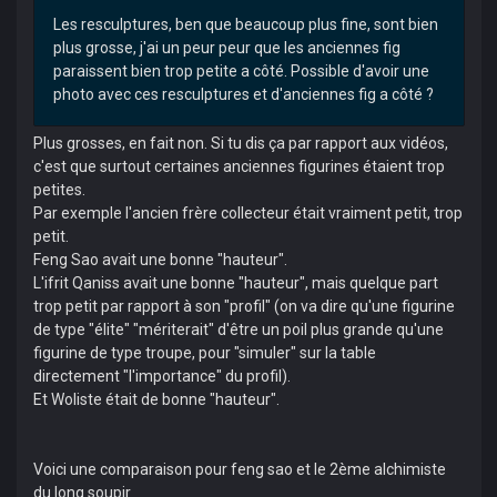
Les resculptures, ben que beaucoup plus fine, sont bien
plus grosse, j'ai un peur peur que les anciennes fig
paraissent bien trop petite a côté. Possible d'avoir une
photo avec ces resculptures et d'anciennes fig a côté ?
Plus grosses, en fait non. Si tu dis ça par rapport aux vidéos,
c'est que surtout certaines anciennes figurines étaient trop
petites.
Par exemple l'ancien frère collecteur était vraiment petit, trop
petit.
Feng Sao avait une bonne "hauteur".
L'ifrit Qaniss avait une bonne "hauteur", mais quelque part
trop petit par rapport à son "profil" (on va dire qu'une figurine
de type "élite" "mériterait" d'être un poil plus grande qu'une
figurine de type troupe, pour "simuler" sur la table
directement "l'importance" du profil).
Et Woliste était de bonne "hauteur".
Voici une comparaison pour feng sao et le 2ème alchimiste
du long soupir