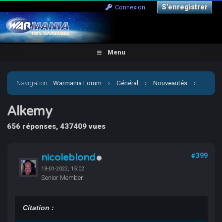
S’enregistrer
Connexion
Menu
Navigation
:
Warmania Forum
›
Général
›
Nouveautés
›
Alkemy
Alkemy
656 réponses, 437409 vues
nicoleblond
#399
18-01-2022, 15:02
Senior Member
Citation :