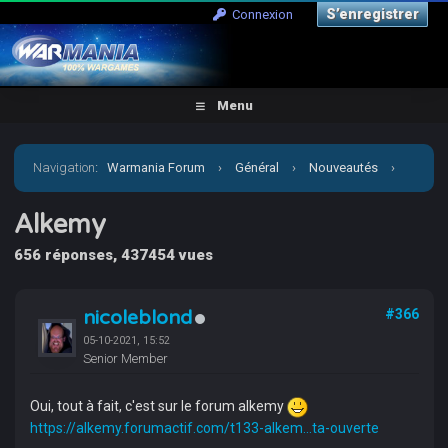
S’enregistrer
Connexion
Menu
Navigation
:
Warmania Forum
›
Général
›
Nouveautés
›
Alkemy
Alkemy
656 réponses, 437454 vues
nicoleblond
#366
05-10-2021, 15:52
Senior Member
Oui, tout à fait, c'est sur le forum alkemy
https://alkemy.forumactif.com/t133-alkem...ta-ouverte