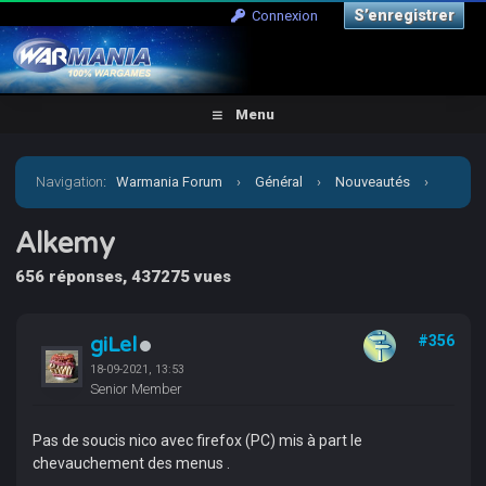
S’enregistrer
Connexion
Menu
Navigation
:
Warmania Forum
›
Général
›
Nouveautés
›
Alkemy
Alkemy
656 réponses, 437275 vues
giLel
#356
18-09-2021, 13:53
Senior Member
Pas de soucis nico avec firefox (PC) mis à part le
chevauchement des menus .