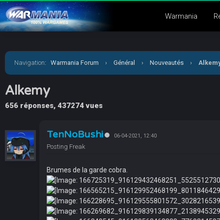
Warmania
R
Navigation
:
Warmania Forum
›
Général
›
Nouveautés
›
Alkem
Alkemy
656 réponses, 437274 vues
TenNoBushi
06-04-2021, 12:40
Posting Freak
Brumes de la garde cobra.