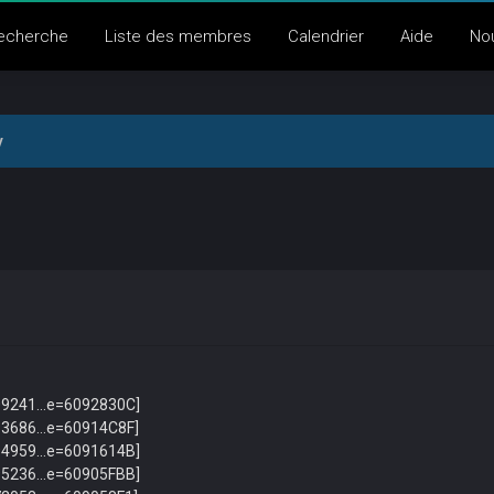
echerche
Liste des membres
Calendrier
Aide
No
y