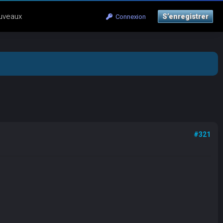
uveaux
S’enregistrer
Connexion
#321