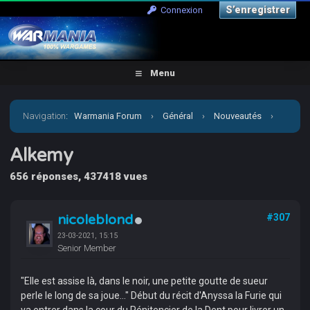
S’enregistrer
Connexion
Menu
Navigation
:
Warmania Forum
›
Général
›
Nouveautés
›
Alkemy
Alkemy
656 réponses, 437418 vues
nicoleblond
#307
23-03-2021, 15:15
Senior Member
"Elle est assise là, dans le noir, une petite goutte de sueur
perle le long de sa joue..." Début du récit d'Anyssa la Furie qui