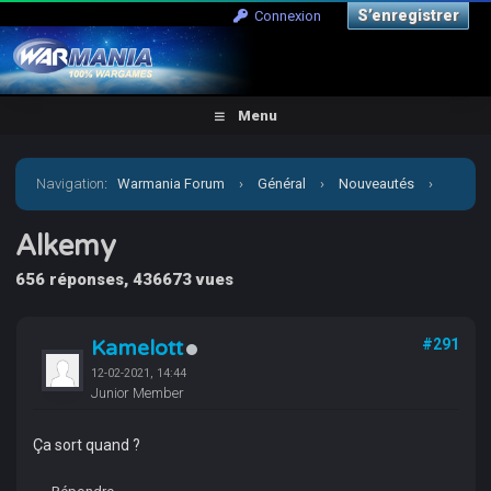
S’enregistrer
Connexion
Menu
Navigation
:
Warmania Forum
›
Général
›
Nouveautés
›
Alkemy
Alkemy
656 réponses, 436673 vues
Kamelott
#291
12-02-2021, 14:44
Junior Member
Ça sort quand ?