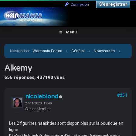
S’enregistrer
Connexion
Menu
Navigation
:
Warmania Forum
›
Général
›
Nouveautés
›
Alkemy
Alkemy
656 réponses, 437190 vues
nicoleblond
#251
27-11-2020, 11:49
Senior Member
Les 2 figurines naashties sont disponibles sur la boutique en
ligne.