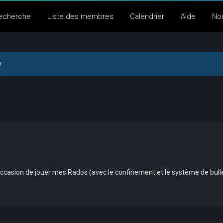
echerche
Liste des membres
Calendrier
Aide
No
y
casion de jouer mes Rados (avec le confinement et le système de bulle s