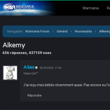
Warmania
R
Navigation
:
Warmania Forum
›
Général
›
Nouveautés
›
Alkem
Alkemy
656 réponses, 437159 vues
Alias
02-09-2020, 17:44
Vieux con™
J'ai reçu mes bébés récemment aussi. Pas encore eu l'oc
Répondre