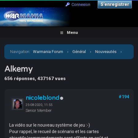
S’enregistrer
Connexion
Menu
Navigation
:
Warmania Forum
›
Général
›
Nouveautés
›
Alkemy
Alkemy
656 réponses, 437167 vues
nicoleblond
#194
25-08-2020, 11:55
Senior Member
La vidéo sur le nouveau système de jeu :-)
Pour rappel, le recueil de scénario et les cartes