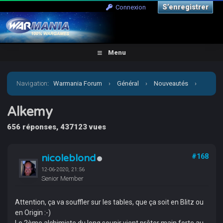
S’enregistrer
Connexion
Menu
Navigation
:
Warmania Forum
›
Général
›
Nouveautés
›
Alkemy
Alkemy
656 réponses, 437123 vues
nicoleblond
#168
12-06-2020, 21:56
Senior Member
Attention, ça va souffler sur les tables, que ça soit en Blitz ou
en Origin :-)