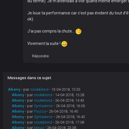
du terme). Je m'attendais à voir quand même émerger d
Je loue ta performance car c'est pas évident du tout d'êt
ok).
J'ai pas compris la chute...
Vivement la suite !
Répondre
Messages dans ce sujet
Alkemy
- par
nicoleblond
- 13-04-2018, 13:33
Alkemy
- par
nicoleblond
- 14-04-2018, 15:28
Alkemy
- par
nicoleblond
- 26-04-2018, 14:43
Alkemy
- par
Syntaxerror
- 26-04-2018, 16:06
Alkemy
- par
Foussa
- 26-04-2018, 16:40
Alkemy
- par
Syntaxerror
- 26-04-2018, 16:43
Alkemy
- par
nicoleblond
- 26-04-2018, 17:08
Alkemy
- par
Minus
- 26-04-2018, 23:38