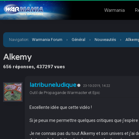
Warmania
R
Navigation
:
Warmania Forum
›
Général
›
Nouveautés
›
Alkem
Alkemy
656 réponses, 437297 vues
latribuneludique
23-10-2019, 14:22
Outil de Propagande Warmaster et Epic
Excellente idée que cette vidéo !
Si je peux me permettre quelques critiques que j'espère 
Je ne connais pas du tout Alkemy et son univers et j'ai do