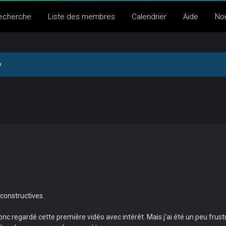
echerche
Liste des membres
Calendrier
Aide
No
y
constructives.
nc regardé cette première vidéo avec intérêt. Mais j'ai été un peu frustré