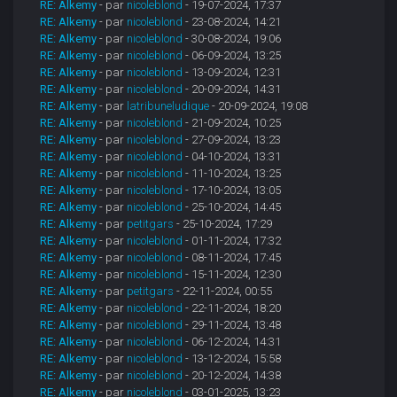
RE: Alkemy
- par
nicoleblond
- 19-07-2024, 17:37
RE: Alkemy
- par
nicoleblond
- 23-08-2024, 14:21
RE: Alkemy
- par
nicoleblond
- 30-08-2024, 19:06
RE: Alkemy
- par
nicoleblond
- 06-09-2024, 13:25
RE: Alkemy
- par
nicoleblond
- 13-09-2024, 12:31
RE: Alkemy
- par
nicoleblond
- 20-09-2024, 14:31
RE: Alkemy
- par
latribuneludique
- 20-09-2024, 19:08
RE: Alkemy
- par
nicoleblond
- 21-09-2024, 10:25
RE: Alkemy
- par
nicoleblond
- 27-09-2024, 13:23
RE: Alkemy
- par
nicoleblond
- 04-10-2024, 13:31
RE: Alkemy
- par
nicoleblond
- 11-10-2024, 13:25
RE: Alkemy
- par
nicoleblond
- 17-10-2024, 13:05
RE: Alkemy
- par
nicoleblond
- 25-10-2024, 14:45
RE: Alkemy
- par
petitgars
- 25-10-2024, 17:29
RE: Alkemy
- par
nicoleblond
- 01-11-2024, 17:32
RE: Alkemy
- par
nicoleblond
- 08-11-2024, 17:45
RE: Alkemy
- par
nicoleblond
- 15-11-2024, 12:30
RE: Alkemy
- par
petitgars
- 22-11-2024, 00:55
RE: Alkemy
- par
nicoleblond
- 22-11-2024, 18:20
RE: Alkemy
- par
nicoleblond
- 29-11-2024, 13:48
RE: Alkemy
- par
nicoleblond
- 06-12-2024, 14:31
RE: Alkemy
- par
nicoleblond
- 13-12-2024, 15:58
RE: Alkemy
- par
nicoleblond
- 20-12-2024, 14:38
RE: Alkemy
- par
nicoleblond
- 03-01-2025, 13:23