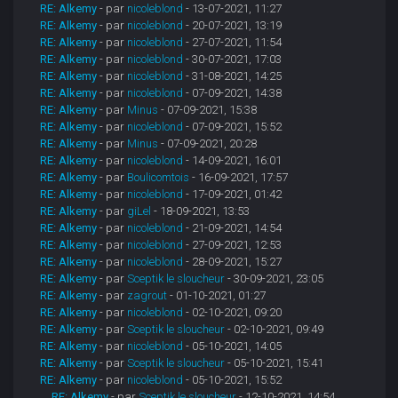
RE: Alkemy
- par
nicoleblond
- 13-07-2021, 11:27
RE: Alkemy
- par
nicoleblond
- 20-07-2021, 13:19
RE: Alkemy
- par
nicoleblond
- 27-07-2021, 11:54
RE: Alkemy
- par
nicoleblond
- 30-07-2021, 17:03
RE: Alkemy
- par
nicoleblond
- 31-08-2021, 14:25
RE: Alkemy
- par
nicoleblond
- 07-09-2021, 14:38
RE: Alkemy
- par
Minus
- 07-09-2021, 15:38
RE: Alkemy
- par
nicoleblond
- 07-09-2021, 15:52
RE: Alkemy
- par
Minus
- 07-09-2021, 20:28
RE: Alkemy
- par
nicoleblond
- 14-09-2021, 16:01
RE: Alkemy
- par
Boulicomtois
- 16-09-2021, 17:57
RE: Alkemy
- par
nicoleblond
- 17-09-2021, 01:42
RE: Alkemy
- par
giLel
- 18-09-2021, 13:53
RE: Alkemy
- par
nicoleblond
- 21-09-2021, 14:54
RE: Alkemy
- par
nicoleblond
- 27-09-2021, 12:53
RE: Alkemy
- par
nicoleblond
- 28-09-2021, 15:27
RE: Alkemy
- par
Sceptik le sloucheur
- 30-09-2021, 23:05
RE: Alkemy
- par
zagrout
- 01-10-2021, 01:27
RE: Alkemy
- par
nicoleblond
- 02-10-2021, 09:20
RE: Alkemy
- par
Sceptik le sloucheur
- 02-10-2021, 09:49
RE: Alkemy
- par
nicoleblond
- 05-10-2021, 14:05
RE: Alkemy
- par
Sceptik le sloucheur
- 05-10-2021, 15:41
RE: Alkemy
- par
nicoleblond
- 05-10-2021, 15:52
RE: Alkemy
- par
Sceptik le sloucheur
- 12-10-2021, 14:54