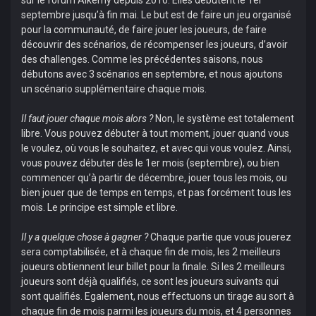
sur le forum Alkemy depuis 2010. Elles débutent le 1er
septembre jusqu’à fin mai. Le but est de faire un jeu organisé
pour la communauté, de faire jouer les joueurs, de faire
découvrir des scénarios, de récompenser les joueurs, d’avoir
des challenges. Comme les précédentes saisons, nous
débutons avec 3 scénarios en septembre, et nous ajoutons
un scénario supplémentaire chaque mois.
Il faut jouer chaque mois alors ?
Non, le système est totalement
libre. Vous pouvez débuter à tout moment, jouer quand vous
le voulez, où vous le souhaitez, et avec qui vous voulez. Ainsi,
vous pouvez débuter dès le 1er mois (septembre), ou bien
commencer qu’à partir de décembre, jouer tous les mois, ou
bien jouer que de temps en temps, et pas forcément tous les
mois. Le principe est simple et libre.
Il y a quelque chose à gagner ?
Chaque partie que vous jouerez
sera comptabilisée, et à chaque fin de mois, les 2 meilleurs
joueurs obtiennent leur billet pour la finale. Si les 2 meilleurs
joueurs sont déjà qualifiés, ce sont les joueurs suivants qui
sont qualifiés. Egalement, nous effectuons un tirage au sort à
chaque fin de mois parmi les joueurs du mois, et 4 personnes