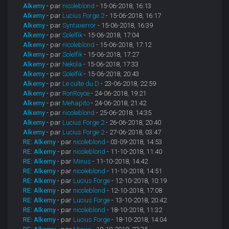
Alkemy
- par
nicoleblond
- 15-06-2018, 16:13
Alkemy
- par
Lucius Forge 2
- 15-06-2018, 16:17
Alkemy
- par
Syntaxerror
- 15-06-2018, 16:39
Alkemy
- par
Solelfik
- 15-06-2018, 17:04
Alkemy
- par
nicoleblond
- 15-06-2018, 17:12
Alkemy
- par
Solelfik
- 15-06-2018, 17:27
Alkemy
- par
Nekola
- 15-06-2018, 17:33
Alkemy
- par
Solelfik
- 15-06-2018, 20:43
Alkemy
- par
Le culte du D
- 23-06-2018, 22:59
Alkemy
- par
RonRoyce
- 24-06-2018, 19:21
Alkemy
- par
Mehapito
- 24-06-2018, 21:42
Alkemy
- par
nicoleblond
- 25-06-2018, 14:35
Alkemy
- par
Lucius Forge 2
- 26-06-2018, 20:40
Alkemy
- par
Lucius Forge 2
- 27-06-2018, 03:47
RE: Alkemy
- par
nicoleblond
- 03-09-2018, 14:53
RE: Alkemy
- par
nicoleblond
- 11-10-2018, 11:40
RE: Alkemy
- par
Minus
- 11-10-2018, 14:42
RE: Alkemy
- par
nicoleblond
- 11-10-2018, 14:51
RE: Alkemy
- par
Lucius Forge
- 12-10-2018, 10:19
RE: Alkemy
- par
nicoleblond
- 12-10-2018, 17:08
RE: Alkemy
- par
Lucius Forge
- 13-10-2018, 20:42
RE: Alkemy
- par
nicoleblond
- 18-10-2018, 11:32
RE: Alkemy
- par
Lucius Forge
- 18-10-2018, 14:04