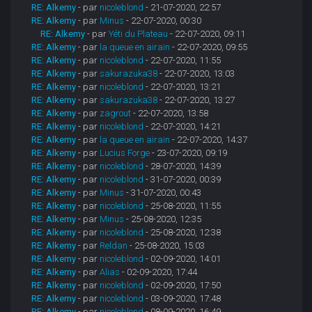
RE: Alkemy
- par
nicoleblond
- 21-07-2020, 22:57
RE: Alkemy
- par
Minus
- 22-07-2020, 00:30
RE: Alkemy
- par
Yéti du Plateau
- 22-07-2020, 09:11
RE: Alkemy
- par
la queue en airain
- 22-07-2020, 09:55
RE: Alkemy
- par
nicoleblond
- 22-07-2020, 11:55
RE: Alkemy
- par
sakurazuka38
- 22-07-2020, 13:03
RE: Alkemy
- par
nicoleblond
- 22-07-2020, 13:21
RE: Alkemy
- par
sakurazuka38
- 22-07-2020, 13:27
RE: Alkemy
- par
zagrout
- 22-07-2020, 13:58
RE: Alkemy
- par
nicoleblond
- 22-07-2020, 14:21
RE: Alkemy
- par
la queue en airain
- 22-07-2020, 14:37
RE: Alkemy
- par
Lucius Forge
- 23-07-2020, 09:19
RE: Alkemy
- par
nicoleblond
- 28-07-2020, 14:39
RE: Alkemy
- par
nicoleblond
- 31-07-2020, 00:39
RE: Alkemy
- par
Minus
- 31-07-2020, 00:43
RE: Alkemy
- par
nicoleblond
- 25-08-2020, 11:55
RE: Alkemy
- par
Minus
- 25-08-2020, 12:35
RE: Alkemy
- par
nicoleblond
- 25-08-2020, 12:38
RE: Alkemy
- par
Reldan
- 25-08-2020, 15:03
RE: Alkemy
- par
nicoleblond
- 02-09-2020, 14:01
RE: Alkemy
- par
Alias
- 02-09-2020, 17:44
RE: Alkemy
- par
nicoleblond
- 02-09-2020, 17:50
RE: Alkemy
- par
nicoleblond
- 03-09-2020, 17:48
RE: Alkemy
- par
nicoleblond
- 08-09-2020, 16:49