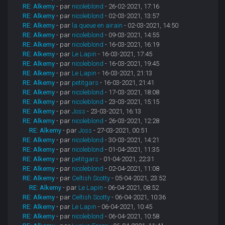
RE: Alkemy
- par
nicoleblond
- 26-02-2021, 17:16
RE: Alkemy
- par
nicoleblond
- 02-03-2021, 13:57
RE: Alkemy
- par
la queue en airain
- 02-03-2021, 14:50
RE: Alkemy
- par
nicoleblond
- 09-03-2021, 14:55
RE: Alkemy
- par
nicoleblond
- 16-03-2021, 16:19
RE: Alkemy
- par
Le Lapin
- 16-03-2021, 17:45
RE: Alkemy
- par
nicoleblond
- 16-03-2021, 19:45
RE: Alkemy
- par
Le Lapin
- 16-03-2021, 21:13
RE: Alkemy
- par
petitgars
- 16-03-2021, 21:41
RE: Alkemy
- par
nicoleblond
- 17-03-2021, 18:08
RE: Alkemy
- par
nicoleblond
- 23-03-2021, 15:15
RE: Alkemy
- par
Joss
- 23-03-2021, 16:13
RE: Alkemy
- par
nicoleblond
- 26-03-2021, 12:28
RE: Alkemy
- par
Joss
- 27-03-2021, 00:51
RE: Alkemy
- par
nicoleblond
- 30-03-2021, 14:21
RE: Alkemy
- par
nicoleblond
- 01-04-2021, 11:35
RE: Alkemy
- par
petitgars
- 01-04-2021, 22:31
RE: Alkemy
- par
nicoleblond
- 02-04-2021, 11:08
RE: Alkemy
- par
Celtish Scotty
- 05-04-2021, 23:52
RE: Alkemy
- par
Le Lapin
- 06-04-2021, 08:52
RE: Alkemy
- par
Celtish Scotty
- 06-04-2021, 10:36
RE: Alkemy
- par
Le Lapin
- 06-04-2021, 10:45
RE: Alkemy
- par
nicoleblond
- 06-04-2021, 10:58