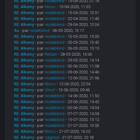
RE: Alkemy
- par
nicoleblond
- 15-04-2020, 01:16
RE: Alkemy
- par
Minus
- 15-04-2020, 11:35
RE: Alkemy
- par
nicoleblond
- 15-04-2020, 13:51
RE: Alkemy
- par
nicoleblond
- 22-04-2020, 11:40
RE: Alkemy
- par
nicoleblond
- 29-04-2020, 13:34
Au
- par
nicoleblond
- 06-05-2020, 13:17
RE: Alkemy
- par
nicoleblond
- 13-05-2020, 15:00
RE: Alkemy
- par
nicoleblond
- 20-05-2020, 13:43
RE: Alkemy
- par
nicoleblond
- 26-05-2020, 15:15
RE: Alkemy
- par
Reldan
- 28-05-2020, 16:06
RE: Alkemy
- par
nicoleblond
- 29-05-2020, 14:14
RE: Alkemy
- par
nicoleblond
- 03-06-2020, 11:08
RE: Alkemy
- par
nicoleblond
- 09-06-2020, 14:46
RE: Alkemy
- par
nicoleblond
- 12-06-2020, 21:56
RE: Alkemy
- par
Minus
- 12-06-2020, 22:54
RE: Alkemy
- par
Ghost
- 13-06-2020, 09:46
RE: Alkemy
- par
nicoleblond
- 14-06-2020, 11:50
RE: Alkemy
- par
nicoleblond
- 25-06-2020, 14:42
RE: Alkemy
- par
nicoleblond
- 30-06-2020, 14:04
RE: Alkemy
- par
nicoleblond
- 07-07-2020, 14:04
RE: Alkemy
- par
nicoleblond
- 15-07-2020, 15:12
RE: Alkemy
- par
nicoleblond
- 21-07-2020, 13:03
RE: Alkemy
- par
Minus
- 21-07-2020, 16:02
RE: Alkemy
- par
zagrout
- 21-07-2020, 22:18