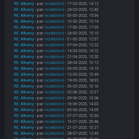
RE: Alkemy
- par
nicoleblond
- 17-02-2023, 14:12
RE: Alkemy
- par
nicoleblond
- 24-02-2023, 12:43
RE: Alkemy
- par
nicoleblond
- 03-03-2023, 15:36
RE: Alkemy
- par
nicoleblond
- 10-03-2023, 15:14
RE: Alkemy
- par
nicoleblond
- 17-03-2023, 17:05
RE: Alkemy
- par
nicoleblond
- 24-03-2023, 15:10
RE: Alkemy
- par
nicoleblond
- 31-03-2023, 12:57
RE: Alkemy
- par
nicoleblond
- 07-04-2023, 12:22
RE: Alkemy
- par
nicoleblond
- 14-04-2023, 14:13
RE: Alkemy
- par
nicoleblond
- 21-04-2023, 15:23
RE: Alkemy
- par
nicoleblond
- 28-04-2023, 13:12
RE: Alkemy
- par
nicoleblond
- 05-05-2023, 15:15
RE: Alkemy
- par
nicoleblond
- 12-05-2023, 13:49
RE: Alkemy
- par
nicoleblond
- 19-05-2023, 18:35
RE: Alkemy
- par
nicoleblond
- 26-05-2023, 13:16
RE: Alkemy
- par
nicoleblond
- 02-06-2023, 13:37
RE: Alkemy
- par
nicoleblond
- 09-06-2023, 13:06
RE: Alkemy
- par
nicoleblond
- 16-06-2023, 14:33
RE: Alkemy
- par
nicoleblond
- 30-06-2023, 14:05
RE: Alkemy
- par
nicoleblond
- 07-07-2023, 13:36
RE: Alkemy
- par
nicoleblond
- 13-07-2023, 20:46
RE: Alkemy
- par
nicoleblond
- 21-07-2023, 13:27
RE: Alkemy
- par
nicoleblond
- 28-07-2023, 12:45