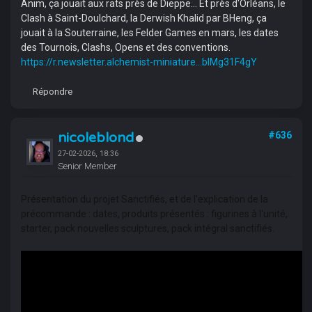
Anim, ça jouait aux rats près de Dieppe... Et près d'Orléans, le
Clash à Saint-Doulchard, la Derwish Khalid par BHeng, ça
jouait à la Souterraine, les Felder Games en mars, les dates
des Tournois, Clashs, Opens et des conventions.
https://r.newsletter.alchemist-miniature...bIMg31F4gY
Répondre
nicoleblond
#636
27-02-2026, 18:36
Senior Member
Présentation du projet Sanctifiés, et de l'explication de la
précommande : dates, produits présentés : figurines à l'unité,
starter, pack nouvelles sculptures, pack intégral sanctifiés.