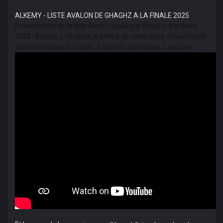
ALKEMY - LISTE AVALON DE GHAGHZ A LA FINALE 2025
Présentation de la liste Avalon jouée par Ghaghz à la finale
2025 : Berach, Lotharius, le prêtre de campagne, l'anachorète
des montagnes du matin, 2 novices du temple, 2 recrues.