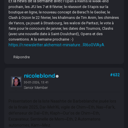
Et la news de la semaine avec
l'Open à Reims le week-end
prochain, les JFJ les 7 et 8 février, le réassort de 5 tapis sur la
boutique en ligne, le nouveau concept de Berac'h le Geolier, le
Clash à Oizon le 22 février, les khalimans de Tim Anim, les chimères
de Yanos, ça jouait à Strasbourg, les walosi de Paritazi, le vote à
faire pour le concours de janvier, les dates des Tournois, Clashs
(avec une nouvelle date à Saint-Doulchard), Opens et des
conventions. A la semaine prochaine :-)
https://r.newsletter.alchemist-miniature...RI6o0VIAyA
Répondre
nicoleblond
#632
30-01-2026, 13:41
Senior Member
Présentation de la liste Naashtie de Barbeblanche jouée lors
de la finale 2025, Dar-Meh'Ki, vigile de Chim~Eth, Nas~Far'k,
défenseur de Dal~Eth, Klaph~Our'os de Chim~Eth,
Excavateur, Sentinelle de Mem~Eth, 2 Automatons
autonomes, Kam~Mez.