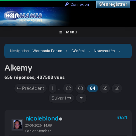
S’enregistrer
Connexion
Menu
Navigation
:
Warmania Forum
›
Général
›
Nouveautés
›
Alkemy
Alkemy
656 réponses, 437503 vues
Précédent
1
...
62
63
64
65
66
Suivant
nicoleblond
#631
23-01-2026, 14:08
Senior Member