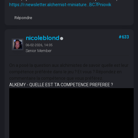
https://r.newsletter.alchemist-miniature...BC7Pniovik
Répondre
nicoleblond
#633
06-02-2026, 14:05
Senior Member
On a posé la question aux alchimistes de savoir quelle est leur
compétence préférée dans le jeu ? Et vous ? Répondez en
commentaire la compétence que vous préférez.
ALKEMY - QUELLE EST TA COMPETENCE PREFEREE ?