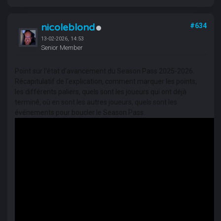
nicoleblond
#634
13-02-2026, 14:53
Senior Member
Point sur l'état d'avancement du Season Pass 2025-2026.
Récapitulatif de l'explication, comment marquer les points,
les différents paliers, quels sont les joueurs qui ont déjà
terminé, où en sont les autres joueurs, quels sont les
événements pour boucler le Season Pass.