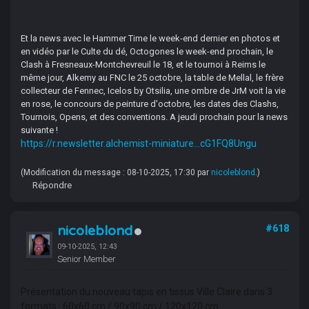
Et la news avec le Hammer Time le week-end dernier en photos et
en vidéo par le Culte du dé, Octogones le week-end prochain, le
Clash à Fresneaux-Montchevreuil le 18, et le tournoi à Reims le
même jour, Alkemy au FNC le 25 octobre, la table de Mellal, le frère
collecteur de Fennec, Icelos by Otsilia, une ombre de JrM voit la vie
en rose, le concours de peinture d'octobre, les dates des Clashs,
Tournois, Opens, et des conventions. A jeudi prochain pour la news
suivante !
https://r.newsletter.alchemist-miniature...cG1FQ8Ungu
(Modification du message : 08-10-2025, 17:30 par
nicoleblond
.)
Répondre
nicoleblond
#618
09-10-2025, 12:43
Senior Member
Présentation du nouveau tapis en tissus Ville Claire dans 3
formats : 60x60 cm / 90x90 cm / 120x120 cm.