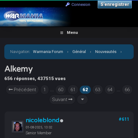
S’enregistrer
Connexion
Menu
Navigation
:
Warmania Forum
›
Général
›
Nouveautés
›
Alkemy
Alkemy
656 réponses, 437515 vues
Précédent
1
...
60
61
62
63
64
...
66
Suivant
nicoleblond
#611
01-08-2025, 13:02
Senior Member