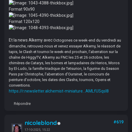
Format 90x90
Format 120x120
Et la news Alkemy avec
Octogones ce week-end du vendredi au
dimanche, retrouvez-nous et venez essayer Alkemy, le réassort de
tapis, le Clash et tournoi le week-end prochain, l'aberration sur la
chaîne de HiggyTV, Alkemy au FNC les 25 et 26 octobre, les
chimères de Catarys, les bornes et lampadaires de Herios, Moros
by El-Ludo, la famille triadique de Tetsurion, la figurine du Season
Pass par Christophe, l'aberration d'Oursinet, le concours de
peinture d'octobre, les dates des Clashs, tournois, Opens et
conventions.
https://r.newsletter.alchemist-miniature...AMLfUSqsI8
Répondre
nicoleblond
#619
17-10-2025, 15:22