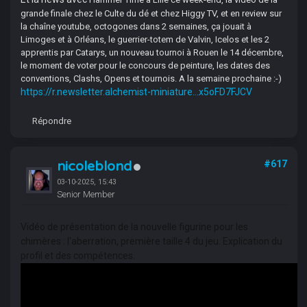
grande finale chez le Culte du dé et chez Higgy TV, et en review sur
la chaîne youtube, octogones dans 2 semaines, ça jouait à
Limoges et à Orléans, le guerrier-totem de Valvin, Icelos et les 2
apprentis par Catarys, un nouveau tournoi à Rouen le 14 décembre,
le moment de voter pour le concours de peinture, les dates des
conventions, Clashs, Opens et tournois. A la semaine prochaine :-)
https://r.newsletter.alchemist-miniature...x5oFD7FJCV
Répondre
nicoleblond
#617
03-10-2025, 15:43
Senior Member
Vidéo de présentation de la nouvelle figurine pour les
chimères : l'aberration, première taille 4 du jeu. Explication du
profil et des compétences.