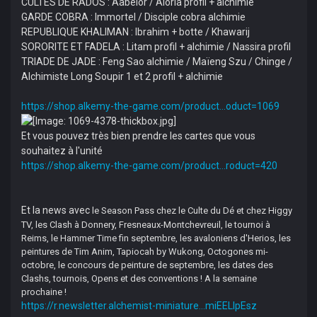
CULTES DE RADOS : Aabelor / Aloria profil + alchimie
GARDE COBRA : Immortel / Disciple cobra alchimie
REPUBLIQUE KHALIMAN : Ibrahim + botte / Khawarij
SORORITE ET FADELA : Litam profil + alchimie / Nassira profil
TRIADE DE JADE : Feng Sao alchimie / Maïeng Szu / Chinge /
Alchimiste Long Soupir 1 et 2 profil + alchimie
https://shop.alkemy-the-game.com/product...oduct=1069
Et vous pouvez très bien prendre les cartes que vous
souhaitez à l'unité
https://shop.alkemy-the-game.com/product...roduct=420
Et la news avec
le Season Pass chez le Culte du Dé et chez Higgy
TV, les Clash à Donnery, Fresneaux-Montchevreuil, le tournoi à
Reims, le Hammer Time fin septembre, les avaloniens d'Herios, les
peintures de Tim Anim, Tapiocah by Wukong, Octogones mi-
octobre, le concours de peinture de septembre, les dates des
Clashs, tournois, Opens et des conventions ! A la semaine
prochaine !
https://r.newsletter.alchemist-miniature...miEELlpEsz