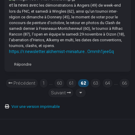
et la news avec
les démonstrations à Angers (49) de week-end
lors du FNC, et samedi à Wingles (62), ainsi qu'un tournoi inter-
région ce dimanche à Donnery (45), le moment de voter pour le
concours de peinture d'octobre, le retour en photos du Clash de
samedi dernier à Fresneaux-Montchevreuil (60), le tournoi à Rilhac
Rancon (87), l'open en équipe le samedi 29 novembre à Oizon (18),
l'aberration d'Herios, Alkemy en multi, les dates des conventions,
tournois, clashs, et opens.
https://r.newsletter.alchemist-miniature...Ommh1jeeGq
Répondre
Précédent
1
...
60
61
62
63
64
...
66
Suivant
Voir une version imprimable