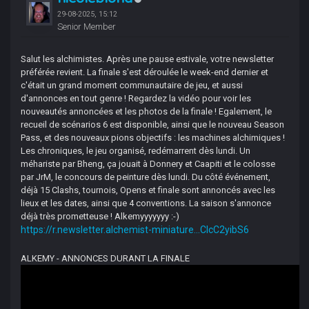
29-08-2025, 15:12
Senior Member
Salut les alchimistes. Après une pause estivale, votre newsletter
préférée revient. La finale s'est déroulée le week-end dernier et
c'était un grand moment communautaire de jeu, et aussi
d'annonces en tout genre ! Regardez la vidéo pour voir les
nouveautés annoncées et les photos de la finale ! Egalement, le
recueil de scénarios 6 est disponible, ainsi que le nouveau Season
Pass, et des nouveaux pions objectifs : les machines alchimiques !
Les chroniques, le jeu organisé, redémarrent dès lundi. Un
méhariste par Bheng, ça jouait à Donnery et Caapiti et le colosse
par JrM, le concours de peinture dès lundi. Du côté événement,
déjà 15 Clashs, tournois, Opens et finale sont annoncés avec les
lieux et les dates, ainsi que 4 conventions. La saison s'annonce
déjà très prometteuse ! Alkemyyyyyyy :-)
https://r.newsletter.alchemist-miniature...ClcC2yibS6
ALKEMY - ANNONCES DURANT LA FINALE