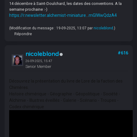
14 décembre à Saint-Doulchard, les dates des conventions. A la
semaine prochaine :-)
https://r.newsletter.alchemist-miniature...mGIWwQdzA4
(Modification du message : 19-09-2025, 13:07 par
nicoleblond
.)
Répondre
nicoleblond
#616
26-09-2025, 15:47
Senior Member
Découvrez la présentation du livre de Lore de la faction des
Chimères.
Histoire chimérique - Géographie - Géopolitique - Société -
Alchimie - Illustres éveillés - Galerie - Scénario - Troupes -
Codex chimérique