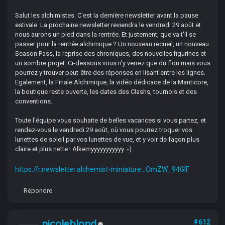
Salut les alchimistes. C'est la dernière newsletter avant la pause
estivale. La prochaine newsletter reviendra le vendredi 29 août et
nous aurons un pied dans la rentrée. Et justement, que va t'il se
passer pour la rentrée alchimique ? Un nouveau recueil, un nouveau
Season Pass, la reprise des chroniques, des nouvelles figurines et
un sombre projet. Ci-dessous vous n'y verrez que du flou mais vous
pourrez y trouver peut-être des réponses en lisant entre les lignes.
Egalement, la Finale Alchimique, la vidéo dédicace de la Manticore,
la boutique reste ouverte, les dates des Clashs, tournois et des
conventions.
Toute l'équipe vous souhaite de belles vacances si vous partez, et
rendez-vous le vendredi 29 août, où vous pourrez troquer vos
lunettes de soleil par vos lunettes de vue, et y voir de façon plus
claire et plus nette ! Alkemyyyyyyyyyyy :-)
https://r.newsletter.alchemist-miniature...OmZW_94GlF
Répondre
nicoleblond
#612