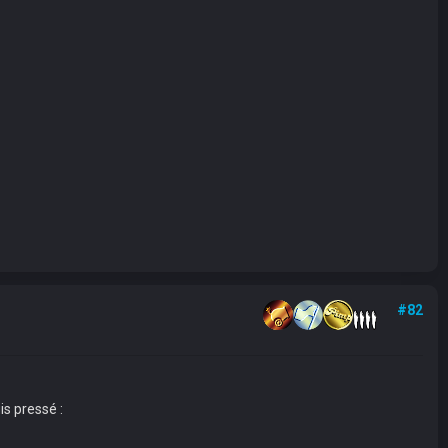
#82
s pressé :