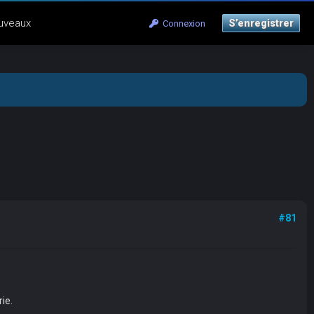
uveaux
S’enregistrer
Connexion
#81
ie.