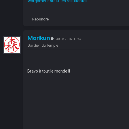
Wargameur 4000: les résultantes...
Répondre
Morikun
30-08-2016, 11:57
Gardien du Temple
Bravo à tout le monde !!