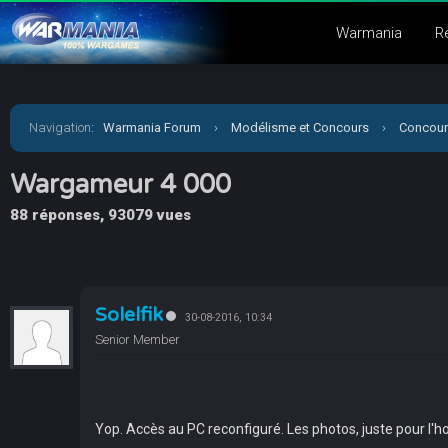
Warmania
R
Navigation
:
Warmania Forum
›
Modélisme et Concours
›
Concour
Wargameur 4 000
88 réponses, 93079 vues
Solelfik
30-08-2016, 10:34
Senior Member
Yop. Accès au PC reconfiguré. Les photos, juste pour l'h