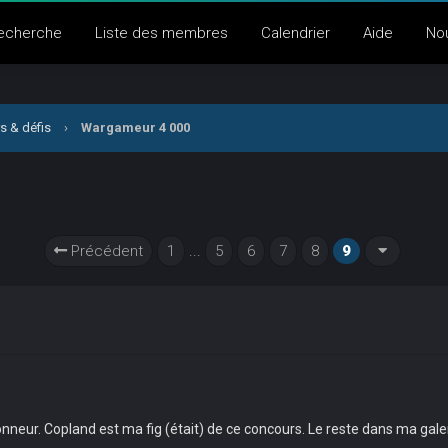
echerche
Liste des membres
Calendrier
Aide
No
s & défis
›
Wargameur 4 000
Précédent
1
...
5
6
7
8
9
onneur. Copland est ma fig (était) de ce concours. Le reste dans ma galer