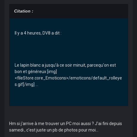
Citation :
Il y a 4 heures, DV8 a dit :
Le lapin blanc a jusqu’à ce soir minuit, parcequ'on est
bon et généreux [img]
<fileStore.core_Emoticons>/emoticons/default_rolleye
s.gif[/img] ...
Hm si j'arrive à me trouver un PC moi aussi ? J'ai fini depuis
samedi , c'est juste un pb de photos pour moi...