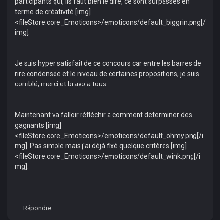
participants qui, ils faut bien le dire, ce sont surpassés en
terme de créativité [img]
<fileStore.core_Emoticons>/emoticons/default_biggrin.png[/
img].
Je suis hyper satisfait de ce concours car entre les barres de
rire condensée et le niveau de certaines propositions, je suis
comblé, merci et bravo a tous.
Maintenant va falloir réfléchir a comment determiner des
gagnants [img]
<fileStore.core_Emoticons>/emoticons/default_ohmy.png[/i
mg]. Pas simple mais j'ai déjà fixé quelque critères [img]
<fileStore.core_Emoticons>/emoticons/default_wink.png[/i
mg].
Répondre