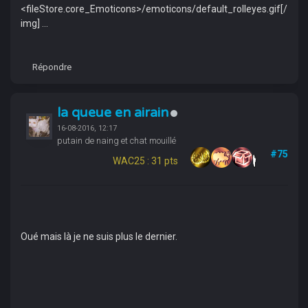
<fileStore.core_Emoticons>/emoticons/default_rolleyes.gif[/
img] ...
Répondre
la queue en airain
16-08-2016, 12:17
putain de naing et chat mouillé
#75
WAC25 : 31 pts
Oué mais là je ne suis plus le dernier.