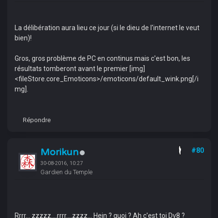
La délibération aura lieu ce jour (si le dieu de l'internet le veut
bien)!
Gros, gros problème de PC en continus mais c'est bon, les
résultats tomberont avant le premier [img]
<fileStore.core_Emoticons>/emoticons/default_wink.png[/i
mg].
Répondre
Morikun
#80
30-08-2016, 10:27
Gardien du Temple
Rrrr... zzzzz....rrrr....zzzz... Hein ? quoi ? Ah c'est toi Dv8 ?