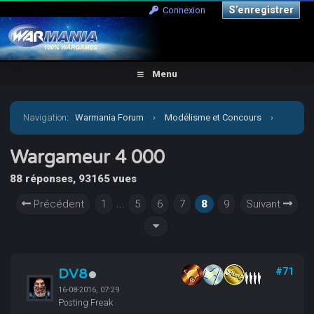
S’enregistrer
Connexion
Menu
Navigation
:
Warmania Forum
›
Modélisme et Concours
›
Concours & défis
›
Wargameur 4 000
Wargameur 4 000
88 réponses, 93165 vues
Précédent
1
...
5
6
7
8
9
Suivant
DV8
#71
16-08-2016, 07:29
Posting Freak