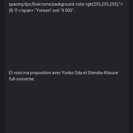
spacing:0px;float:none;background-color:rgb(255,255,255);">
四 千</span> "Yonsen" soit "4 000"...
Et voici ma proposition avec Yuriko Oda et Shinobu Kitsune
full-convertie :