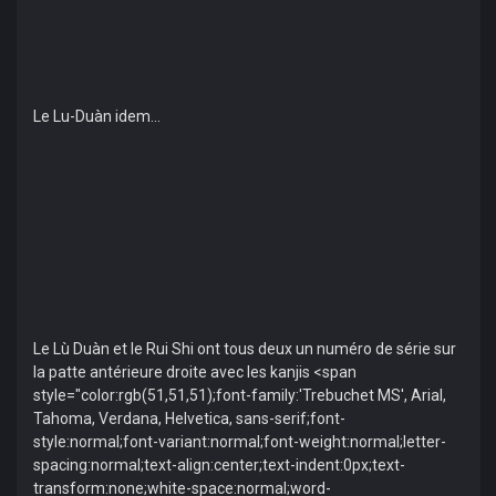
Le Lu-Duàn idem...
Le Lù Duàn et le Rui Shi ont tous deux un numéro de série sur
la patte antérieure droite avec les kanjis <span
style="color:rgb(51,51,51);font-family:'Trebuchet MS', Arial,
Tahoma, Verdana, Helvetica, sans-serif;font-
style:normal;font-variant:normal;font-weight:normal;letter-
spacing:normal;text-align:center;text-indent:0px;text-
transform:none;white-space:normal;word-