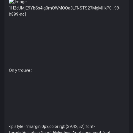
On y trouve :
<p style="margin:0px;color:rgb(39,42,52);font-
family:'Helvetica Neue', Helvetica, Arial, sans-serif;font-