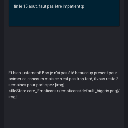
fin le 15 aout, faut pas être impatient :p
Et bien justement! Bon je n'ai pas été beaucoup present pour
animer ce concours mais ce n'est pas trop tard, il vous reste 3
semaines pour participez [img]
<fileStore.core_Emoticons>/emoticons/default_biggrin.png[/
img]!