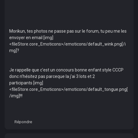
Morikun, tes photos ne passe pas sur le forum, tu peu me les
envoyer en email [img]
<fileStore.core_Emoticons>/emoticons/default_wink.png[/i
mg]?
Je rappelle que c'est un concours bonne enfant style CCCP
donc n’hésitez pas parceque la j'ai 3 lots et 2
participants [img]
<fileStore.core_Emoticons>/emoticons/default_tongue.png[
/img]!!!
Répondre