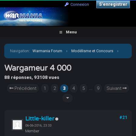
S’enregistrer
Connexion
Menu
Navigation
:
Warmania Forum
›
Modélisme et Concours
›
Concours & défis
›
Wargameur 4 000
Wargameur 4 000
88 réponses, 93108 vues
Précédent
1
2
3
4
5
...
9
Suivant
Little-killer
#21
06-06-2016, 23:33
Member