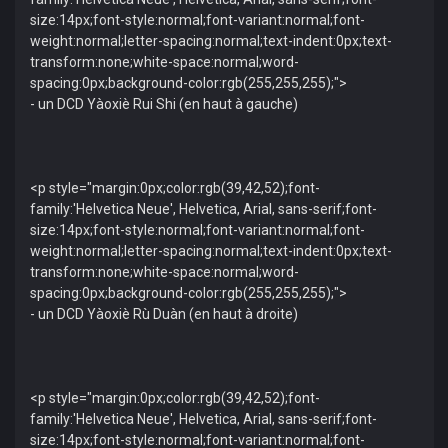
size:14px;font-style:normal;font-variant:normal;font-
weight:normal;letter-spacing:normal;text-indent:0px;text-
transform:none;white-space:normal;word-
spacing:0px;background-color:rgb(255,255,255);">
- un DCD Yàoxiè Rui Shi (en haut à gauche)
<p style="margin:0px;color:rgb(39,42,52);font-
family:'Helvetica Neue', Helvetica, Arial, sans-serif;font-
size:14px;font-style:normal;font-variant:normal;font-
weight:normal;letter-spacing:normal;text-indent:0px;text-
transform:none;white-space:normal;word-
spacing:0px;background-color:rgb(255,255,255);">
- un DCD Yàoxiè Rù Duàn (en haut à droite)
<p style="margin:0px;color:rgb(39,42,52);font-
family:'Helvetica Neue', Helvetica, Arial, sans-serif;font-
size:14px;font-style:normal;font-variant:normal;font-