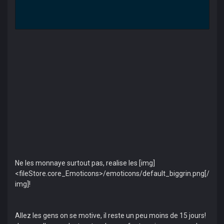
Ne les monnaye surtout pas, realise les [img]
<fileStore.core_Emoticons>/emoticons/default_biggrin.png[/
img]!
Allez les gens on se motive, il reste un peu moins de 15 jours!