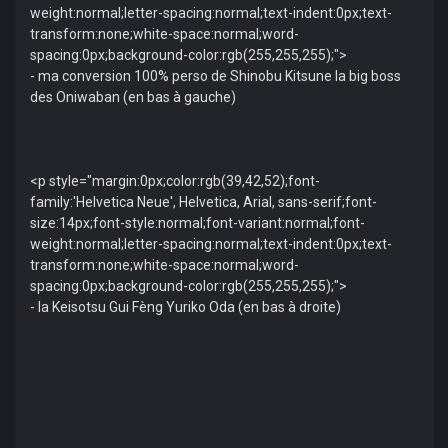
weight:normal;letter-spacing:normal;text-indent:0px;text-
transform:none;white-space:normal;word-
spacing:0px;background-color:rgb(255,255,255);">
- ma conversion 100% perso de Shinobu Kitsune la big boss
des Oniwaban (en bas à gauche)
<p style="margin:0px;color:rgb(39,42,52);font-
family:'Helvetica Neue', Helvetica, Arial, sans-serif;font-
size:14px;font-style:normal;font-variant:normal;font-
weight:normal;letter-spacing:normal;text-indent:0px;text-
transform:none;white-space:normal;word-
spacing:0px;background-color:rgb(255,255,255);">
- la Keisotsu Gui Fèng Yuriko Oda (en bas à droite)