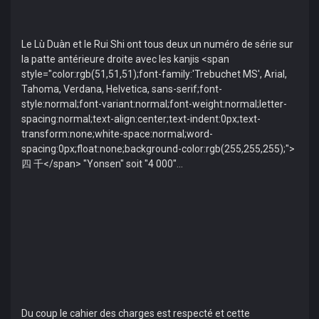
Le Lù Duàn et le Rui Shi ont tous deux un numéro de série sur
la patte antérieure droite avec les kanjis <span
style="color:rgb(51,51,51);font-family:'Trebuchet MS', Arial,
Tahoma, Verdana, Helvetica, sans-serif;font-
style:normal;font-variant:normal;font-weight:normal;letter-
spacing:normal;text-align:center;text-indent:0px;text-
transform:none;white-space:normal;word-
spacing:0px;float:none;background-color:rgb(255,255,255);">
四 千</span> "Yonsen" soit "4 000"...
Du coup le cahier des charges est respecté et cette