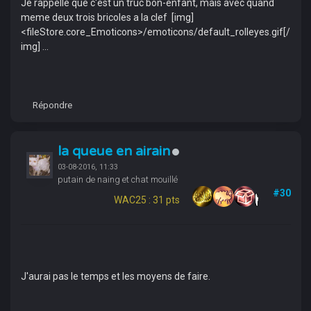
Je rappelle que c'est un truc bon-enfant, mais avec quand
meme deux trois bricoles a la clef [img]
<fileStore.core_Emoticons>/emoticons/default_rolleyes.gif[/
img] ...
Répondre
la queue en airain
03-08-2016, 11:33
putain de naing et chat mouillé
#30
WAC25 : 31 pts
J'aurai pas le temps et les moyens de faire.