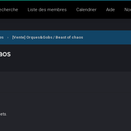
echerche
Liste des membres
Calendrier
Aide
No
nes
›
[Vente] Orques&Gobs / Beast of chaos
aos
ets.