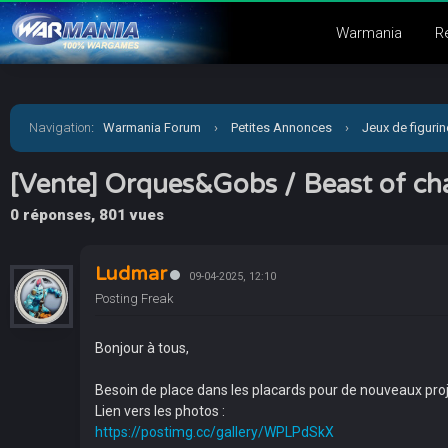
Warmania
R
Navigation
:
Warmania Forum
›
Petites Annonces
›
Jeux de figuri
[Vente] Orques&Gobs / Beast of ch
0 réponses, 801 vues
Ludmar
09-04-2025, 12:10
Posting Freak
Bonjour à tous,
Besoin de place dans les placards pour de nouveaux proj
Lien vers les photos :
https://postimg.cc/gallery/WPLPdSkX