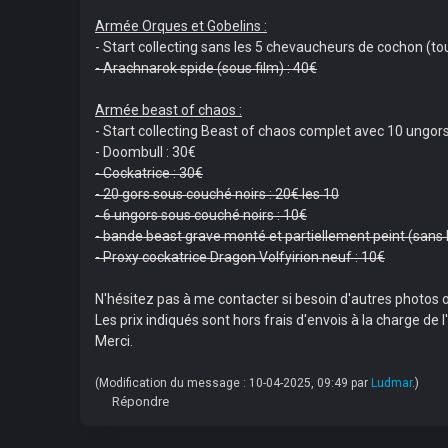
Armée Orques et Gobelins :
- Start collecting sans les 5 chevaucheurs de cochon (to
- Arachnarok spide (sous film) : 40€
Armée beast of chaos :
- Start collecting Beast of chaos complet avec 10 ungors
- Doombull : 30€
- Cockatrice : 30€
- 20 gors sous couché noirs : 20€ les 10
- 6 ungors sous couché noirs : 10€
- bande beast grave monté et partiellement peint (sans l
- Proxy cockatrice Dragon Volfyirion neuf : 10€
N'hésitez pas à me contacter si besoin d'autres photos 
Les prix indiqués sont hors frais d'envois à la charge de
Merci.
(Modification du message : 10-04-2025, 09:49 par
Ludmar
.)
Répondre