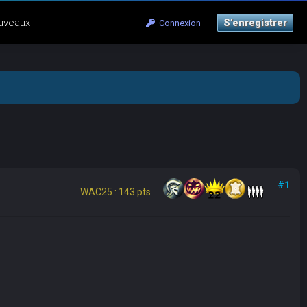
uveaux
S’enregistrer
Connexion
#1
WAC25 : 143 pts