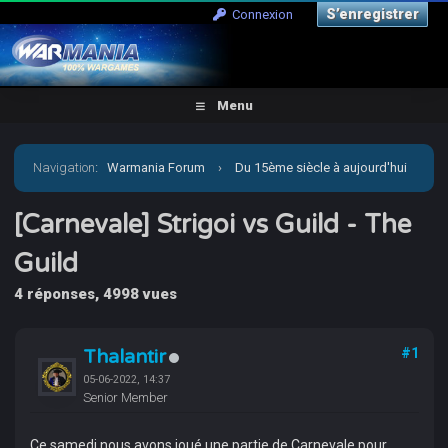
S’enregistrer
Connexion
Menu
Navigation
:
Warmania Forum
›
Du 15ème siècle à aujourd'hui
›
Moderne - Imaginaire
›
Carnevale
›
[Carnevale]
[Carnevale] Strigoi vs Guild - The
Guild
Strigoi vs Guild - The Guild
4 réponses, 4998 vues
Thalantir
#1
05-06-2022, 14:37
Senior Member
Ce samedi nous avons joué une partie de Carnevale pour