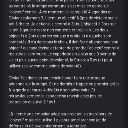
On arrive donc au pinacle de la partie. Tout va donc se jouer
au centre où la strigoi commune s'est mise en garde sur
l'objectif central. A ce moment j'ai complété 4 agendas et
Olivier seulement 3. Il tient un objectif à 2pts de victoire sur le
toit à droite. Je détiens le central à 3pts. L'objectif à 3pts sur
le toit à gauche reste non contesté et trop loin. Les deux
objectifs à 2pts dans les canaux à droite et à gauche sont
contestés. Il n'a donc pas le choix, il doit faire abandonner son
objectif au capodecina et tenter de prendre l'objectif central à
ma strigoi commune. Le capodecina n'a plus que 3 points de
vie et plus aucun point de volonté, la Strigoi a 5 pv (et peut
utiliser ses pv comme points de volonté).
Olivier fait donc un saut chaîné pour faire une attaque
aérienne sur la strigoi. Cette dernière frappe en premier grâce
à la garde et cause 4 dégâts à son adversaire. Et
miraculeusement le capodecina réussit deux jets de
protection et survit à 1pv !
Là il tente une empoignade pour projeter la strigoi hors de
l'objectif mais elle utilise 1 pv pour améliorer son jet de
défense et déjoue entièrement la tentative.