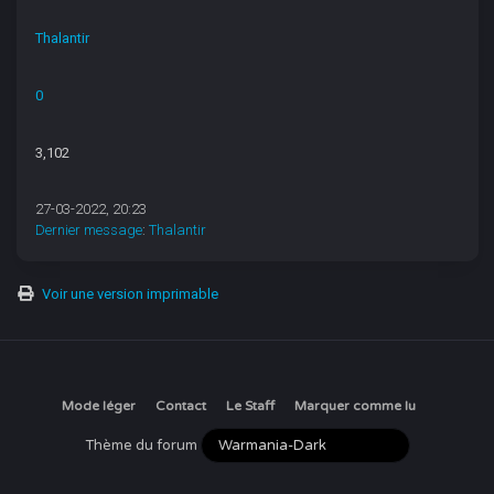
Thalantir
0
3,102
27-03-2022, 20:23
Dernier message
:
Thalantir
Voir une version imprimable
Mode léger
Contact
Le Staff
Marquer comme lu
Thème du forum