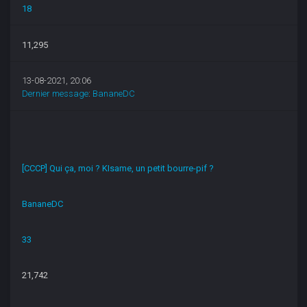
18
11,295
13-08-2021, 20:06
Dernier message
:
BananeDC
[CCCP] Qui ça, moi ? KIsame, un petit bourre-pif ?
BananeDC
33
21,742