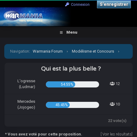
S’enregistrer
Connexion
Menu
Navigation
:
Warmania Forum
›
Modélisme et Concours
›
Concours & défis
›
[CCCP] Vient par la mon petit Jojo!
Qui est la plus belle ?
L'ogresse
12
54.55%
(Ludmar)
Mercedes
10
45.45%
(Jojogeo)
22 vote(s)
* Vous avez voté pour cette proposition.
[
Voir les résultats
]