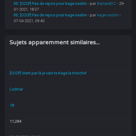
RE: [CCCP] Pas de repos pour kage-nashin
- par
BananeDC
- 29-
01-2021, 18:37
RE: [CCCP] Pas de repos pour kage-nashin
- par
kage-nashin
-
07-04-2021, 09:40
Sujets apparemment similaires...
[CCCP] Vient par là je vais te Kage la tronche!
Ludmar
18
11,284