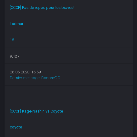
[CCCP] Pas de repos pour les braves!
Ludmar
15
9,127
26-06-2020, 16:59
Dernier message
:
BananeDC
[CCCP] Kage-Nashin vs Coyote
coyote