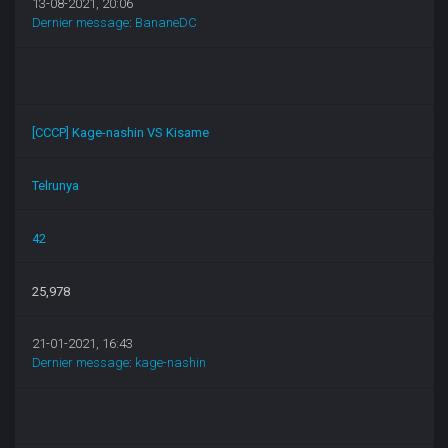
13-08-2021, 20:06
Dernier message
:
BananeDC
[CCCP] Kage-nashin VS Kisame
Telrunya
42
25,978
21-01-2021, 16:43
Dernier message
:
kage-nashin