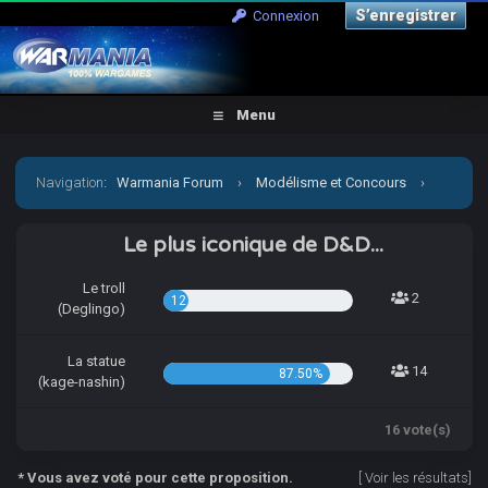
S’enregistrer
Connexion
Menu
Navigation
:
Warmania Forum
›
Modélisme et Concours
›
Concours & défis
›
[CCCP] Pas de repos pour kage-nashin
Le plus iconique de D&D...
Le troll
2
12.50%
(Deglingo)
La statue
14
87.50%
(kage-nashin)
16 vote(s)
* Vous avez voté pour cette proposition.
[
Voir les résultats
]