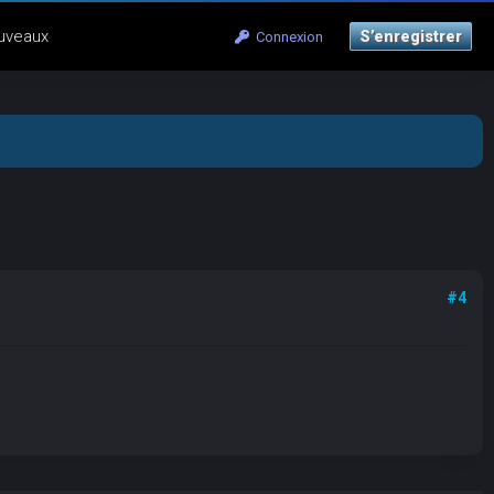
uveaux
S’enregistrer
Connexion
#4