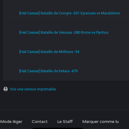
[Hail Caesar] Bataille de Corcyre -301 Syracuse vs Macédoine
[Hail Caesar] Bataille de Venusia -280 Rome vs Pyrrhus
[Hail Caesar] Bataille de Mirthune -54
[Hail Caesar] Bataille de Ketara -479
Voir une version imprimable
Mode léger
Contact
Le Staff
Marquer comme lu