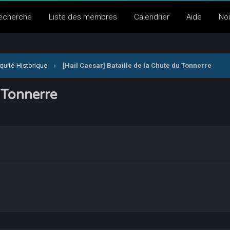
echerche
Liste des membres
Calendrier
Aide
No
quité-Historique
›
[Hail Caesar] Bataille de la Chute du Tonnerre
u Tonnerre