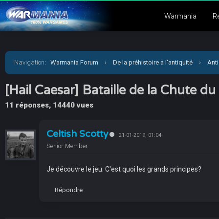
Warmania
R
Navigation
:
Warmania Forum
›
De la préhistoire à l'antiquité
›
Anti
[Hail Caesar] Bataille de la Chute d
11 réponses, 14440 vues
Celtish Scotty
21-01-2019, 01:04
Senior Member
Je découvre le jeu. C'est quoi les grands principes?
Répondre