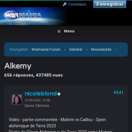
S’enregistrer
Connexion
Menu
Navigation
:
Warmania Forum
›
Général
›
Nouveautés
›
Alkemy
Alkemy
656 réponses, 437485 vues
nicoleblond
#541
12-04-2024, 14:06
Senior Member
Vidéo - partie commentée - Matrim vs Caillou - Open
alchimique de Terre 2023