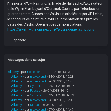
l'immortel d'Arvi Painting, la Triade de Hal Zacko, l'Excavateur
et le Wyrm Flamboyant d'Oursinet, Caelina par Totoribus, un
guerrier-totem Auroch par Valvin, un arbalétrier par JP Lelain,
le concours de peinture d'avril, l'augmentation des prix, les
dates des Clashs, Opens et des démonstrations.
https://alkemy-the-game.com/?wysija-page...scriptions
Répondre
Messages dans ce sujet
Alkemy
- par
nicoleblond
- 13-04-2018, 13:33
Alkemy
- par
nicoleblond
- 14-04-2018, 15:28
Alkemy
- par
nicoleblond
- 26-04-2018, 14:43
Alkemy
- par
Syntaxerror
- 26-04-2018, 16:06
Alkemy
- par
Foussa
- 26-04-2018, 16:40
Alkemy
- par
Syntaxerror
- 26-04-2018, 16:43
Alkemy
- par
nicoleblond
- 26-04-2018, 17:08
Alkemy
- par
Minus
- 26-04-2018, 23:38
Alkemy
- par
nicoleblond
- 27-04-2018, 14:47