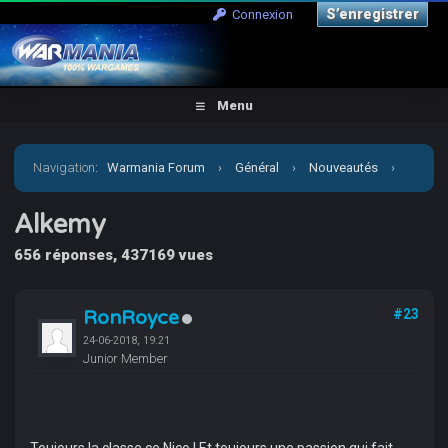
S’enregistrer
Connexion
Menu
Navigation
:
Warmania Forum
›
Général
›
Nouveautés
›
Alkemy
Alkemy
656 réponses, 437169 vues
RonRoyce
#23
24-06-2018, 19:21
Junior Member