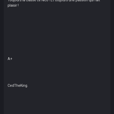
Toujours la classe ce Nico ! Et toujours une passion qui fait
plaisir !
A+
CedTheKing.