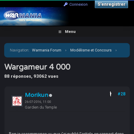
S’enregistrer
Connexion
Menu
Navigation
:
Warmania Forum
›
Modélisme et Concours
›
Concours & défis
›
Wargameur 4 000
Wargameur 4 000
88 réponses, 93062 vues
Morikun
#28
26-07-2016, 11:00
Gardien du Temple