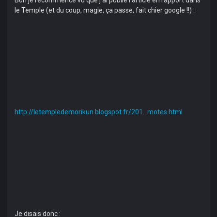
Bon je recommence vu que j'ai publié l'article en rapport dans
le Temple (et du coup, magie, ça passe, fait chier google !!) :
http://letempledemorikun.blogspot.fr/201...motes.html
Je disais donc :