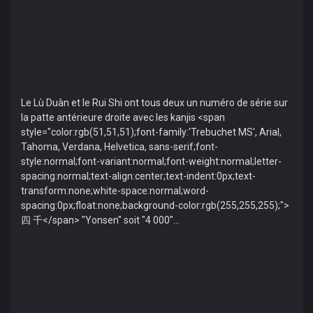
Le Lù Duàn et le Rui Shi ont tous deux un numéro de série sur
la patte antérieure droite avec les kanjis <span
style="color:rgb(51,51,51);font-family:'Trebuchet MS', Arial,
Tahoma, Verdana, Helvetica, sans-serif;font-
style:normal;font-variant:normal;font-weight:normal;letter-
spacing:normal;text-align:center;text-indent:0px;text-
transform:none;white-space:normal;word-
spacing:0px;float:none;background-color:rgb(255,255,255);">
四 千</span> "Yonsen" soit "4 000"...