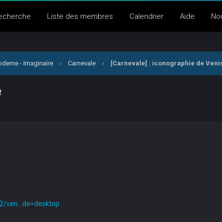
echerche
Liste des membres
Calendrier
Aide
No
derne - Imaginaire
›
Carnevale
›
[Carnevale] : iconographie de Veni
e
22/ven...de=desktop