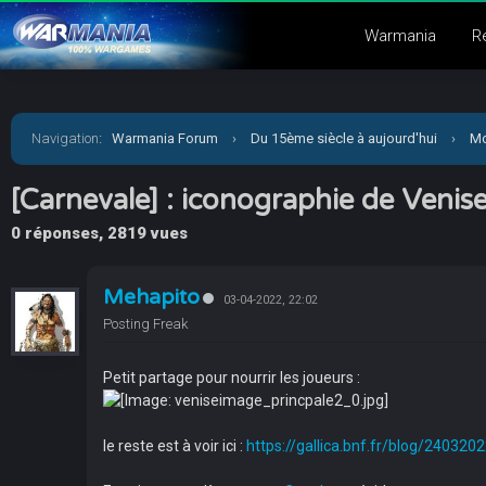
Warmania
R
Navigation
:
Warmania Forum
›
Du 15ème siècle à aujourd'hui
›
Mo
[Carnevale] : iconographie de Venis
0 réponses, 2819 vues
Mehapito
03-04-2022, 22:02
Posting Freak
Petit partage pour nourrir les joueurs :
le reste est à voir ici :
https://gallica.bnf.fr/blog/240320