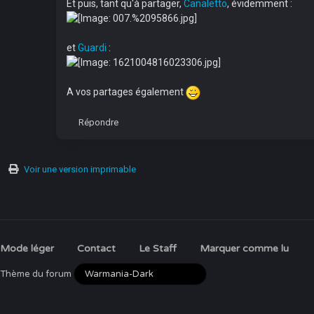
Et puis, tant qu'à partager,
Canaletto
, évidemment :
et
Guardi
:
A vos partages également
Répondre
Voir une version imprimable
Mode léger
Contact
Le Staff
Marquer comme lu
Thème du forum