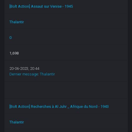
[Bolt Action] Assaut sur Venise - 1945
Thalantir
0
1,698
20-06-2023, 20:44
Dernier message
:
Thalantir
[Bolt Action] Recherches à Al Juhr _ Afrique du Nord - 1943
Thalantir