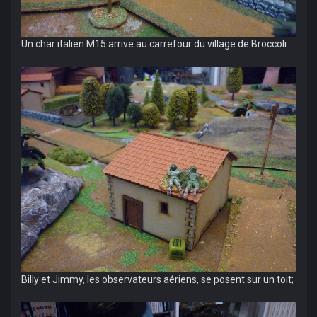
Un char italien M15 arrive au carrefour du village de Broccoli
Billy et Jimmy, les observateurs aériens, se posent sur un toit;