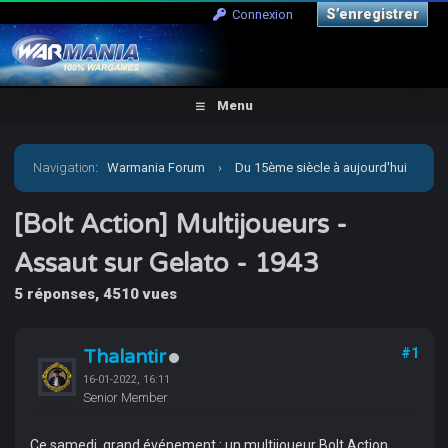
S’enregistrer
Connexion
Menu
Navigation
:
Warmania Forum
›
Du 15ème siècle à aujourd'hui
›
Moderne - Historique
›
Bolt Action
›
[Bolt Action]
[Bolt Action] Multijoueurs -
Assaut sur Gelato - 1943
Multijoueurs - Assaut sur Gelato - 1943
5 réponses, 4510 vues
Thalantir
#1
16-01-2022, 16:11
Senior Member
Ce samedi, grand événement : un multijoueur Bolt Action