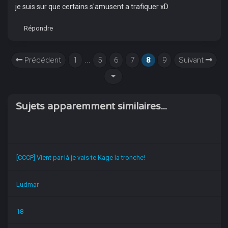
je suis sur que certains s'amusent a trafiquer xD
Répondre
Précédent
1
...
5
6
7
8
9
Suivant
Sujets apparemment similaires...
[CCCP] Vient par là je vais te Kage la tronche!
Ludmar
18