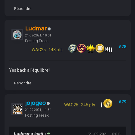
Répondre
Ludmar
21-09-2021, 10:01
Posting Freak
#78
WAC25 : 143 pts
Yes back à l'équilibre!!
Répondre
jojogeo
#79
WAC25 : 345 pts
21-09-2021, 11:34
Posting Freak
Ludmar a écrit :
(21-09-2021, 10:01)