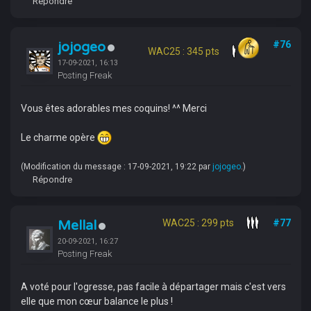
Répondre
jojogeo
#76
WAC25 : 345 pts
17-09-2021, 16:13
Posting Freak
Vous êtes adorables mes coquins! ^^ Merci
Le charme opère
(Modification du message : 17-09-2021, 19:22 par
jojogeo
.)
Répondre
Mellal
WAC25 : 299 pts
#77
20-09-2021, 16:27
Posting Freak
A voté pour l'ogresse, pas facile à départager mais c'est vers
elle que mon cœur balance le plus !