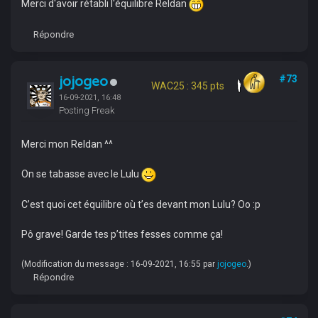
Merci d'avoir rétabli l'équilibre Reldan
Répondre
jojogeo
#73
WAC25 : 345 pts
16-09-2021, 16:48
Posting Freak
Merci mon Reldan ^^
On se tabasse avec le Lulu
C’est quoi cet équilibre où t’es devant mon Lulu? Oo :p
Pô grave! Garde tes p’tites fesses comme ça!
(Modification du message : 16-09-2021, 16:55 par
jojogeo
.)
Répondre