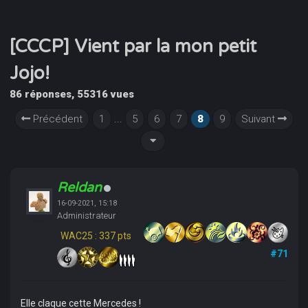
[CCCP] Vient par la mon petit
Jojo!
86 réponses, 55316 vues
Précédent
1
...
5
6
7
8
9
Suivant
Reldan
16-09-2021, 15:18
Administrateur
WAC25 : 337 pts
#71
Elle claque cette Mercedes !