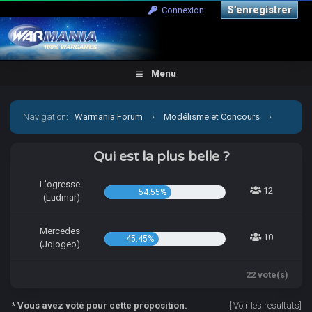
S’enregistrer
Connexion
Menu
Navigation
:
Warmania Forum
›
Modélisme et Concours
›
Concours & défis
›
[CCCP] Vient par la mon petit Jojo!
Qui est la plus belle ?
L'ogresse
12
54.55%
(Ludmar)
Mercedes
10
45.45%
(Jojogeo)
22 vote(s)
* Vous avez voté pour cette proposition.
[
Voir les résultats
]