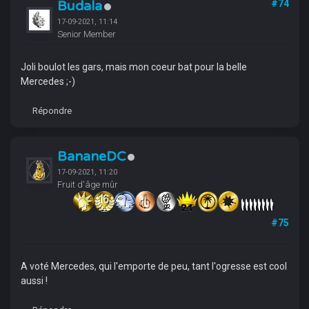
Budala
#74
17-09-2021, 11:14
Senior Member
Joli boulot les gars, mais mon coeur bat pour la belle
Mercedes ;-)
Répondre
BananeDC
17-09-2021, 11:20
Fruit d'âge mûr
#75
A voté Mercedes, qui l'emporte de peu, tant l'ogresse est cool
aussi !