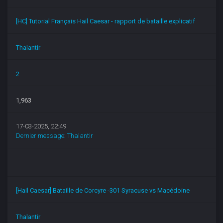
[HC] Tutorial Français Hail Caesar - rapport de bataille explicatif
Thalantir
2
1,963
17-03-2025, 22:49
Dernier message
:
Thalantir
[Hail Caesar] Bataille de Corcyre -301 Syracuse vs Macédoine
Thalantir