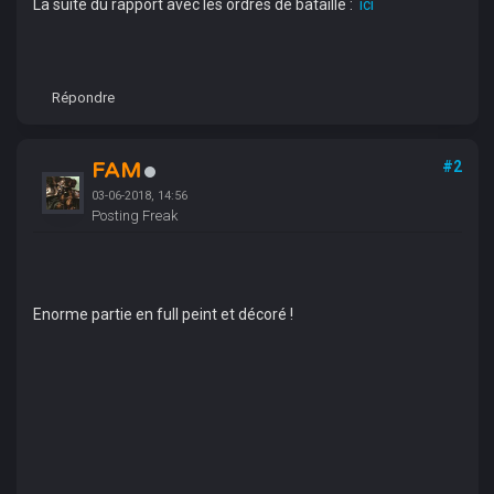
La suite du rapport avec les ordres de bataille :
ici
Répondre
FAM
#2
03-06-2018, 14:56
Posting Freak
Enorme partie en full peint et décoré !