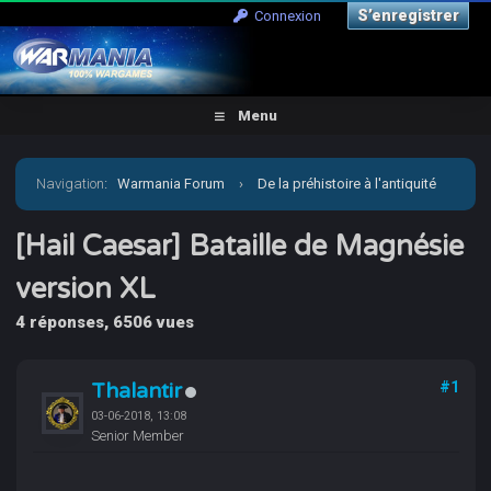
S’enregistrer
Connexion
Menu
Navigation
:
Warmania Forum
›
De la préhistoire à l'antiquité
›
Antiquité-Historique
›
[Hail Caesar] Bataille de
[Hail Caesar] Bataille de Magnésie
version XL
Magnésie version XL
4 réponses, 6506 vues
Thalantir
#1
03-06-2018, 13:08
Senior Member