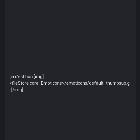
ça c'est bon [img]
<fileStore.core_Emoticons>/emoticons/default_thumbsup.gi
f[/img]