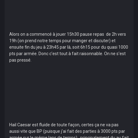
Alors on a commencé à jouer 15h30 pause repas de 2h vers
19h (on prend notre temps pour manger et discuter) et
ensuite fin du jeu à 23h45 par là, soit 6h15 pour du quasi 1000
pts par armée. Donc c'est tout à fait raisonnable. On ne s'est
pas pressé.
Hail Caesar est fluide de toute façon, certes ça ne va pas
aussi vite que BP (puisque j'ai fait des parties à 3000 pts par
armée sur le même laps de temps), principalement du au fait