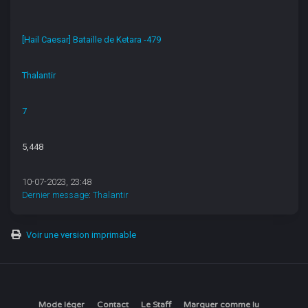
[Hail Caesar] Bataille de Ketara -479
Thalantir
7
5,448
10-07-2023, 23:48
Dernier message
:
Thalantir
Voir une version imprimable
Mode léger
Contact
Le Staff
Marquer comme lu