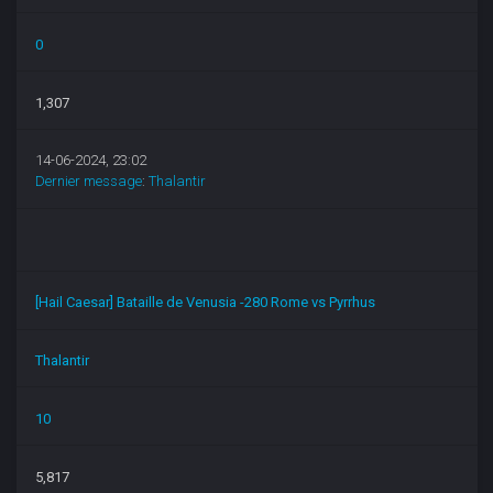
0
1,307
14-06-2024, 23:02
Dernier message
:
Thalantir
[Hail Caesar] Bataille de Venusia -280 Rome vs Pyrrhus
Thalantir
10
5,817