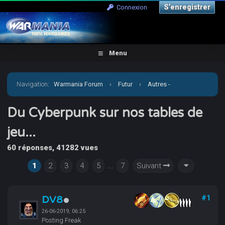
S’enregistrer
Connexion
Menu
Navigation
:
Warmania Forum
›
Futur
›
Autres -
Escarmouches
›
Du Cyberpunk sur nos tables de jeu...
Du Cyberpunk sur nos tables de
jeu...
60 réponses, 41282 vues
1
2
3
4
5
...
7
Suivant
DV8
#1
26-06-2019, 06:25
Posting Freak