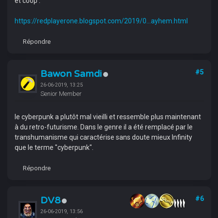
et coop :
https://redplayerone.blogspot.com/2019/0...ayhem.html
Répondre
Bawon Samdi
#5
26-06-2019, 13:25
Senior Member
le cyberpunk a plutôt mal vieilli et ressemble plus maintenant
à du retro-futurisme. Dans le genre il a été remplacé par le
transhumanisme qui caractérise sans doute mieux Infinity
que le terme "cyberpunk".
Répondre
DV8
#6
26-06-2019, 13:56