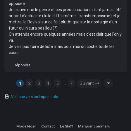
opposée.
Je trouve que le genre et ces préoccupations n'ont jamais été
autant d'actualité (tu le dit toi même : transhumanisme) et je
mettrai le Revival sur ce fait plutôt que sur la nostalgie d'un
futur qui n'aura pas lieu (?).
On attends encore quelques années mais c'est clair que l'on y
va.
Je vais pas faire de liste mais pour moi on coche toute les
cases.
Répondre
1
2
3
4
5
...
7
Suivant
Voir une version imprimable
Mode léger
Contact
Le Staff
Marquer comme lu