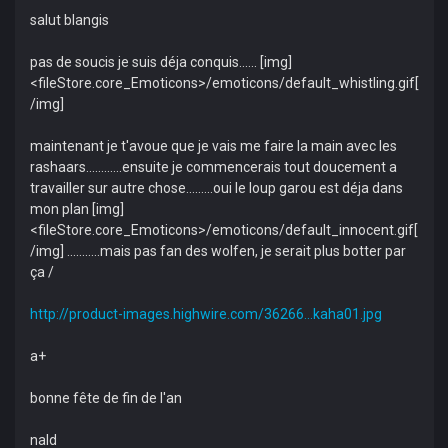
salut blangis
pas de soucis je suis déja conquis...... [img]
<fileStore.core_Emoticons>/emoticons/default_whistling.gif[
/img]
maintenant je t'avoue que je vais me faire la main avec les
rashaars............ensuite je commencerais tout doucement a
travailler sur autre chose.........oui le loup garou est déja dans
mon plan [img]
<fileStore.core_Emoticons>/emoticons/default_innocent.gif[
/img] ...........mais pas fan des wolfen, je serait plus botter par
ça /
http://product-images.highwire.com/36266...kaha01.jpg
a+
bonne fête de fin de l'an
nald