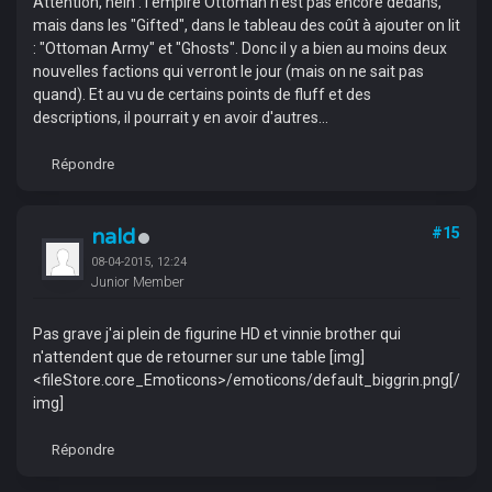
Attention, hein : l'empire Ottoman n'est pas encore dedans,
mais dans les "Gifted", dans le tableau des coût à ajouter on lit
: "Ottoman Army" et "Ghosts". Donc il y a bien au moins deux
nouvelles factions qui verront le jour (mais on ne sait pas
quand). Et au vu de certains points de fluff et des
descriptions, il pourrait y en avoir d'autres...
Répondre
nald
#15
08-04-2015, 12:24
Junior Member
Pas grave j'ai plein de figurine HD et vinnie brother qui
n'attendent que de retourner sur une table [img]
<fileStore.core_Emoticons>/emoticons/default_biggrin.png[/
img]
Répondre