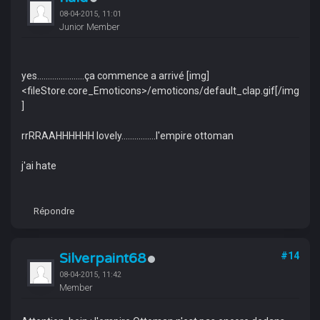
08-04-2015, 11:01
Junior Member
yes......................ça commence a arrivé [img]
<fileStore.core_Emoticons>/emoticons/default_clap.gif[/img
]
rrRRAAHHHHHH lovely................l'empire ottoman
j'ai hate
Répondre
Silverpaint68
#14
08-04-2015, 11:42
Member