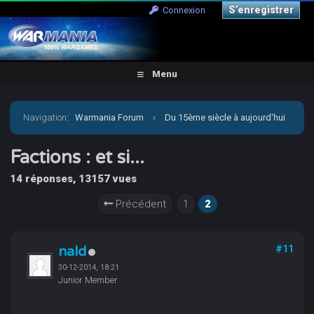
S’enregistrer
Connexion
Menu
Navigation
:
Warmania Forum
›
Du 15ème siècle à aujourd'hui
›
Moderne - Imaginaire
›
Carnevale
›
Factions : et si...
Factions : et si...
14 réponses, 13157 vues
Précédent
1
2
nald
#11
30-12-2014, 18:21
Junior Member