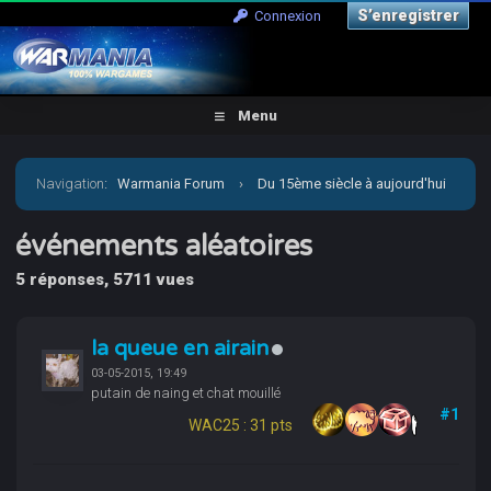
S’enregistrer
Connexion
Menu
Navigation
:
Warmania Forum
›
Du 15ème siècle à aujourd'hui
›
Moderne - Imaginaire
›
Carnevale
›
événements
événements aléatoires
5 réponses, 5711 vues
aléatoires
la queue en airain
03-05-2015, 19:49
putain de naing et chat mouillé
#1
WAC25 : 31 pts