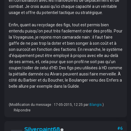
en combinaison avec les manoeuvres de déplacement et de
combat. Je crois aussi qu'ici chaque capacité a un véritable
usage et offre du potentiel tactique ou stratégique.
Enfin, quant au recyclage des figs, tout est permis bien
entendu puisqu'on peut très facilement créer des profils. Pour
la Voyageuse, je rejoins mon camarade nain : il faut faire
gaffe de ne pas trop la doter et bien songer à son coût et à
son surcoût en fonction des factions. En revanche, le système
d'équipement peut être employé à propos avec elle au-delà
de ses armes, et, cela pour que son profil ne soit pas qu'un
couper/coller de celui d'HD. Des figs peu utilisées à HD comme
la piétaille damnée ou Alvaro peuvent aussi faire merveille. À
côté du Barbier et du Boucher, le Boulanger venu des Enfers a
belle allure par exemple dans la Guilde.
(Modification du message : 17-05-2015, 12:25 par
Blangis
.)
Répondre
Silverpaint68
#6