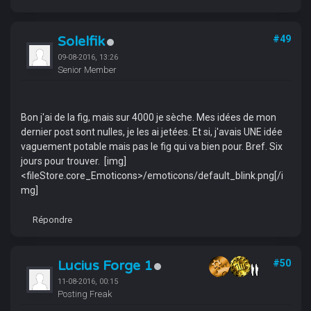
Solelfik
#49
09-08-2016, 13:26
Senior Member
Bon j'ai de la fig, mais sur 4000 je sèche. Mes idées de mon
dernier post sont nulles, je les ai jetées. Et si, j'avais UNE idée
vaguement potable mais pas le fig qui va bien pour. Bref. Six
jours pour trouver. [img]
<fileStore.core_Emoticons>/emoticons/default_blink.png[/i
mg]
Répondre
Lucius Forge 1
#50
11-08-2016, 00:15
Posting Freak