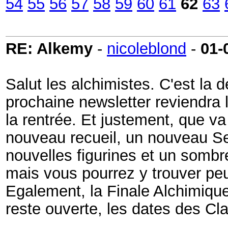
54
55
56
57
58
59
60
61
62
63
RE: Alkemy
-
nicoleblond
-
01-
Salut les alchimistes. C'est la 
prochaine newsletter reviendra 
la rentrée. Et justement, que va
nouveau recueil, un nouveau Se
nouvelles figurines et un sombr
mais vous pourrez y trouver peut
Egalement, la Finale Alchimique
reste ouverte, les dates des Cl