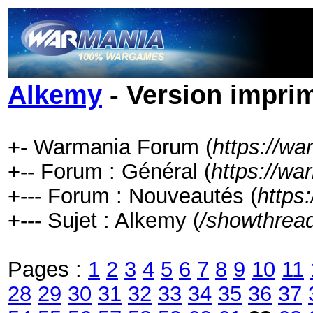
Alkemy
- Version impri
+- Warmania Forum (
https://w
+-- Forum : Général (
https://wa
+--- Forum : Nouveautés (
https
+--- Sujet : Alkemy (
/showthrea
Pages :
1
2
3
4
5
6
7
8
9
10
11
28
29
30
31
32
33
34
35
36
37