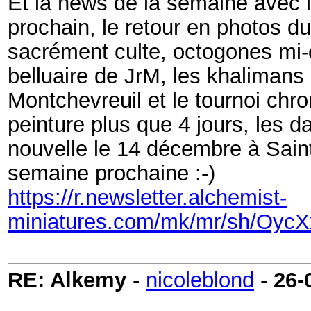
Et la news de la semaine avec l
prochain, le retour en photos du
sacrément culte, octogones mi-o
belluaire de JrM, les khaliman
Montchevreuil et
le tournoi ch
peinture plus que 4 jours, les 
nouvelle le 14 décembre à Saint
semaine prochaine :-)
https://r.newsletter.alchemist-
miniatures.com/mk/mr/sh/
RE: Alkemy
-
nicoleblond
-
26-