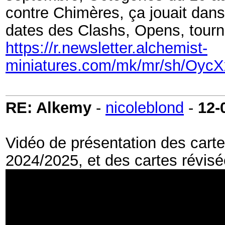
contre Chimères, ça jouait dans 
dates des Clashs, Opens, tourn
https://r.newsletter.alchemist-
miniatures.com/mk/mr/sh/O
RE: Alkemy
-
nicoleblond
-
12-
Vidéo de présentation des carte
2024/2025, et des cartes révisée