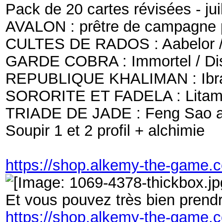
Pack de 20 cartes révisées - jui
AVALON : prêtre de campagne pr
CULTES DE RADOS : Aabelor / Al
GARDE COBRA : Immortel / Disc
REPUBLIQUE KHALIMAN : Ibrahi
SORORITE ET FADELA : Litam pro
TRIADE DE JADE : Feng Sao alc
Soupir 1 et 2 profil + alchimie
https://shop.alkemy-the-game.
Et vous pouvez très bien prendr
https://shop.alkemy-the-game.