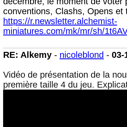
décembre, le moment de voter p
conventions, Clashs, Opens et t
https://r.newsletter.alchemist-
miniatures.com/mk/mr/sh/1t
RE: Alkemy
-
nicoleblond
-
03-
Vidéo de présentation de la nouv
première taille 4 du jeu. Explic