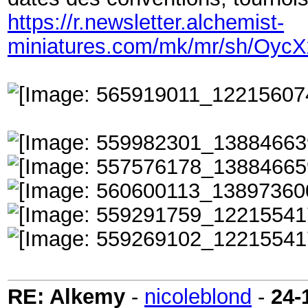
https://r.newsletter.alchemist-
miniatures.com/mk/mr/sh/O
RE: Alkemy
-
nicoleblond
-
24-