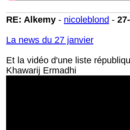
RE: Alkemy
-
nicoleblond
-
27
La news du 27 janvier
Et la vidéo d'une liste républ
Khawarij Ermadhi