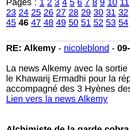
Pages :
1
2
3
4
5
6
7
8
9
10
11
23
24
25
26
27
28
29
30
31
32
45
46
47
48
49
50
51
52
53
54
RE: Alkemy
-
nicoleblond
-
09
La news Alkemy avec la sortie d
le Khawarij Ermadhi pour la ré
accompagné des 3 Hyènes de
Lien vers la news Alkemy
Alchimiste de la garde cobra