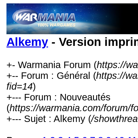
Alkemy
- Version impri
+- Warmania Forum (
https://w
+-- Forum : Général (
https://w
fid=14
)
+--- Forum : Nouveautés
(
https://warmania.com/forum/f
+--- Sujet : Alkemy (
/showthrea