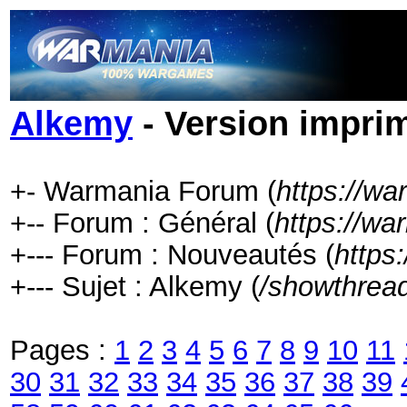
Alkemy
- Version impri
+- Warmania Forum (
https://w
+-- Forum : Général (
https://wa
+--- Forum : Nouveautés (
https
+--- Sujet : Alkemy (
/showthrea
Pages :
1
2
3
4
5
6
7
8
9
10
11
30
31
32
33
34
35
36
37
38
39