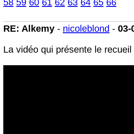
58
59
60
61
62
63
64
65
66
RE: Alkemy
-
nicoleblond
-
03-
La vidéo qui présente le recuei