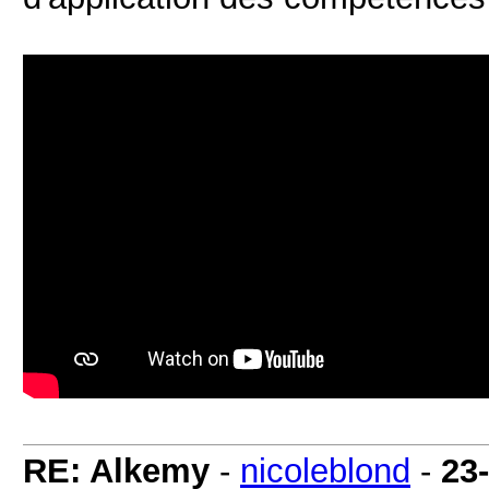
RE: Alkemy
-
nicoleblond
-
23