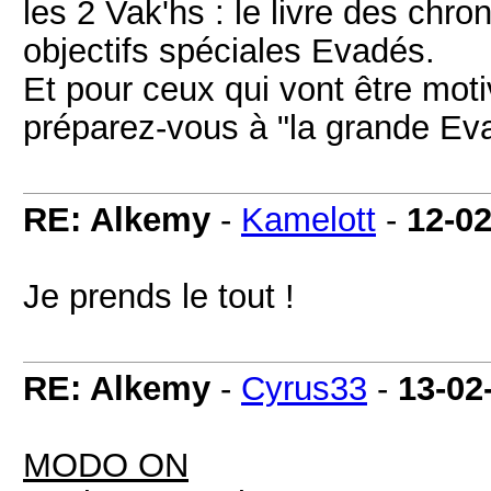
les 2 Vak'hs : le livre des chr
objectifs spéciales Evadés.
Et pour ceux qui vont être mot
préparez-vous à "la grande Ev
RE: Alkemy
-
Kamelott
-
12-0
Je prends le tout !
RE: Alkemy
-
Cyrus33
-
13-02
MODO ON