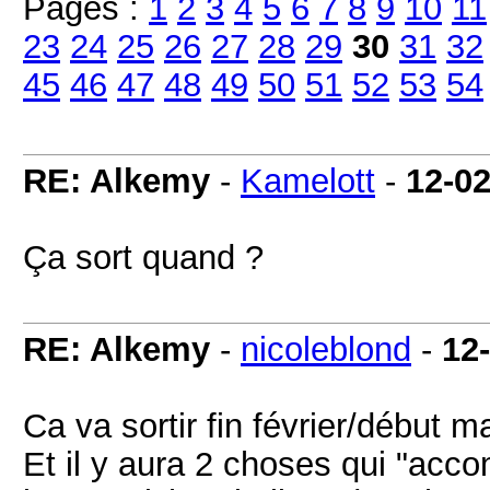
Pages :
1
2
3
4
5
6
7
8
9
10
11
23
24
25
26
27
28
29
30
31
32
45
46
47
48
49
50
51
52
53
54
RE: Alkemy
-
Kamelott
-
12-0
Ça sort quand ?
RE: Alkemy
-
nicoleblond
-
12
Ca va sortir fin février/début 
Et il y aura 2 choses qui "acc