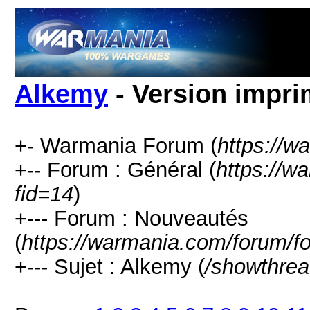
Alkemy
- Version impri
+- Warmania Forum (
https://w
+-- Forum : Général (
https://w
fid=14
)
+--- Forum : Nouveautés
(
https://warmania.com/forum/f
+--- Sujet : Alkemy (
/showthrea