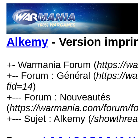
Alkemy
- Version impri
+- Warmania Forum (
https://w
+-- Forum : Général (
https://w
fid=14
)
+--- Forum : Nouveautés
(
https://warmania.com/forum/f
+--- Sujet : Alkemy (
/showthrea