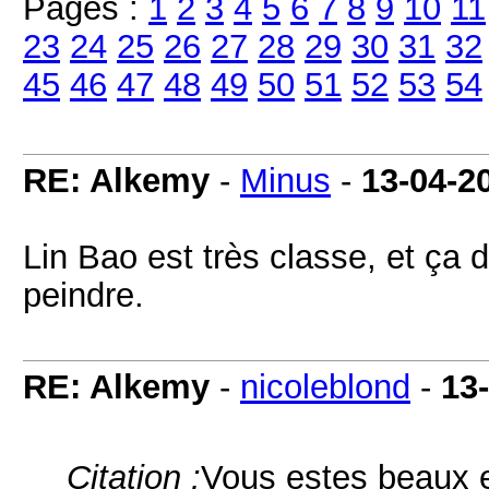
Pages :
1
2
3
4
5
6
7
8
9
10
11
23
24
25
26
27
28
29
30
31
32
45
46
47
48
49
50
51
52
53
54
RE: Alkemy
-
Minus
-
13-04-2
Lin Bao est très classe, et ça d
peindre.
RE: Alkemy
-
nicoleblond
-
13
Citation :
Vous estes beaux e