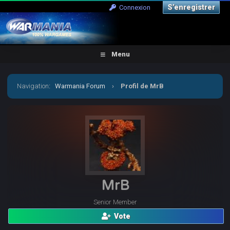
S’enregistrer
Connexion
Menu
Navigation
:
Warmania Forum
›
Profil de MrB
MrB
Senior Member
Vote